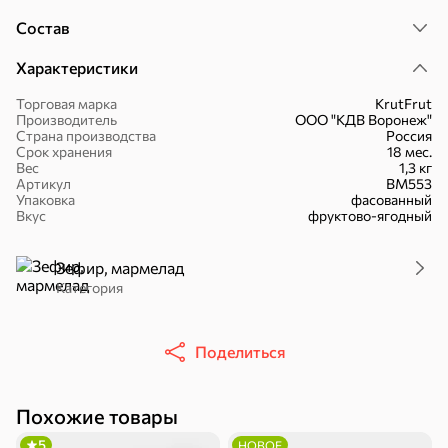
Состав
Характеристики
Торговая марка
KrutFrut
Производитель
ООО "КДВ Воронеж"
Страна производства
Россия
30,2 ₽
43,7 ₽
7,2 ₽
70 г
40 г
Срок хранения
18 мес.
«Strike», мармелад «Зелёная рулетка», 70 г
«Хрустящий картофель», чипсы с солью, произведены из свежего картофеля, 40 г
Вес
1,3 кг
Артикул
ВМ553
В корзину
В корзину
В корзин
Упаковка
фасованный
Вкус
фруктово-ягодный
Сладости и десерты
Зефир, мармелад
Категория
Конфеты
Ирис, гематоген
Печенье
Батончики
Шоколад
Зефир, мармелад
Поделиться
Торты, рулеты,
Вафли
Крекер
кексы
Похожие товары
5
НОВОЕ