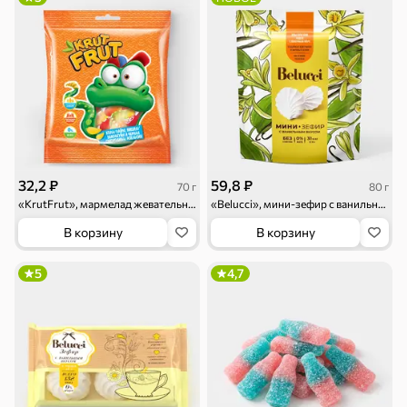
Драже
Карамель
Пряники
Круассаны
Жевательная
Шоколадная и
резинка
арахисовая паста
32,2 ₽
59,8 ₽
70 г
80 г
«KrutFrut», мармелад жевательный в виде забавных змеек, 70 г
«Belucci», мини-зефир с ванильным вкусом, 80 г
Тараллини
Халва, козинаки
В корзину
В корзину
5
4,7
Снеки и орехи
Семечки
Сухарики и
Орехи, мясо,