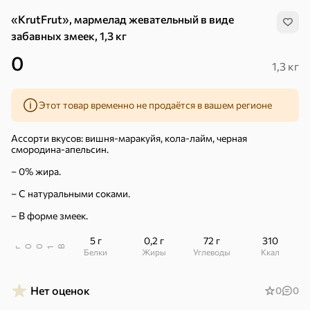
«KrutFrut», мармелад жевательный в виде
забавных змеек, 1,3 кг
0
1,3 кг
Этот товар временно не продаётся в вашем регионе
Ассорти вкусов: вишня-маракуйя, кола-лайм, черная
смородина-апельсин.
– 0% жира.
– С натуральными соками.
– В форме змеек.
5 г
0,2 г
72 г
310
В
00
г
1
Белки
Жиры
Углеводы
ккал
Хиты
Все
Нет оценок
0
0
4,9
5
ХИТ
ХИТ
ХИТ