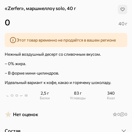
«Zerfer», маршмеллоу solo, 40 г
0
40 г
Этот товар временно не продаётся в вашем регионе
Нежный воздушный десерт со сливочным вкусом.
– 0% жира.
– В форме мини-цилиндров.
Идеальный вариант к кофе, какао и горячему шоколаду.
2,5 г
83 г
340
В
00
г
1
Белки
Углеводы
ккал
Хиты
Все
Нет оценок
0
0
5
4,8
5
ХИТ
ХИТ
ХИТ
Состав