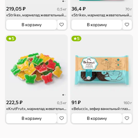
219,05 ₽
36,4 ₽
0,5 кг
70 г
«Strike», мармелад жевательный «Дринксы» со вкусом бабл-гам (упаковка 0,5 кг)
«Strike», мармелад жевательный «Дринксы» со вкусом бабл-гам, 70 г
В корзину
В корзину
Бакалея
5
5
Мука
Соусы, кетчупы,
Оливковое
майонезы
масло, оливки,
маслины
Смеси для
Макаронные
Сухие завтраки
десертов, специи,
изделия
приправы
Чай, кофе и напитки
222,5 ₽
91 ₽
0,5 кг
160 г
Чай
Соки и нектары
Кофе, какао
«KrutFrut», мармелад жевательный в форме милых бабочек (упаковка 0,5 кг)
«Belucci», зефир ванильный глазированный, 160 г
В корзину
В корзину