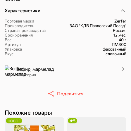
Характеристики
Торговая марка
Zerfer
Производитель
ЗАО "КДВ Павловский Посад"
Страна производства
Россия
16,7 ₽
Срок хранения
12 мес.
Вес
40 г
17,5 ₽
9,4 ₽
14,2 ₽
30 г
20 г
Артикул
ПМ800
Батончик «Чио Рио», 30 г
Батончик «Бон-Тайм», 20 г
Упаковка
фасованный
Вкус
сливочный
В корзину
В корзину
В корзин
Зефир, мармелад
Сладости и десерты
Категория
Конфеты
Ирис, гематоген
Печенье
Поделиться
Батончики
Шоколад
Зефир, мармелад
Похожие товары
5
НОВОЕ