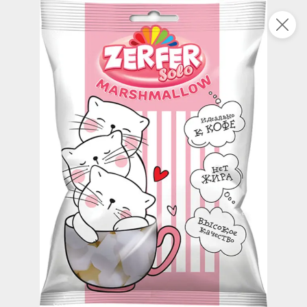
Это новая версия сайта KDV
Вернуть старый дизайн
Новинки
Все
НОВОЕ
НОВОЕ
НОВОЕ
140,4 ₽
102,7 ₽
94,9 ₽
240 г
270 г
Скумбрия в томатном соусе «Главпродукт», 240 г
«Главпродукт», молоко сгущенное «Мягкая карамель», 270 г
В корзину
В корзину
В корзин