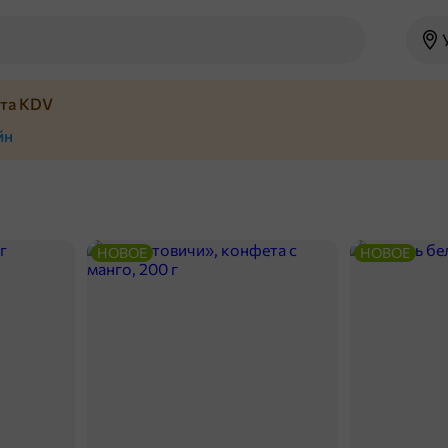
йта KDV
йн
НОВОЕ
НОВОЕ