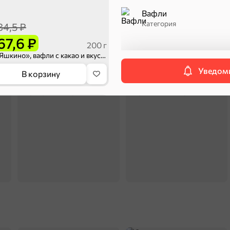
Вафли
Категория
84,5 ₽
67,6 ₽
200 г
«Яшкино», вафли с какао и вкусом ванили, 200 г
П
ехи
Уведоми
В корзину
Сухарики и гренки
Орехи, мясо, рыба
5
70,2 ₽
165 г