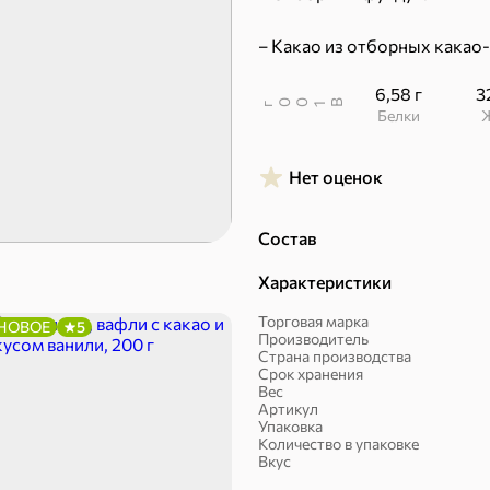
– Какао из отборных какао
6,58 г
3
В
00
г
1
Белки
Пряники
Круассаны
Нет оценок
Состав
Характеристики
Торговая марка
НОВОЕ
5
Производитель
Страна производства
Халва, козинаки
Срок хранения
Вес
Артикул
Упаковка
Количество в упаковке
Вкус