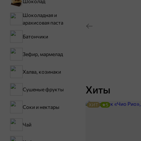
Шоколад
Шоколадная и
арахисовая паста
Батончики
Зефир, мармелад
Халва, козинаки
Хиты
Сушеные фрукты
ХИТ
5
Соки и нектары
Чай