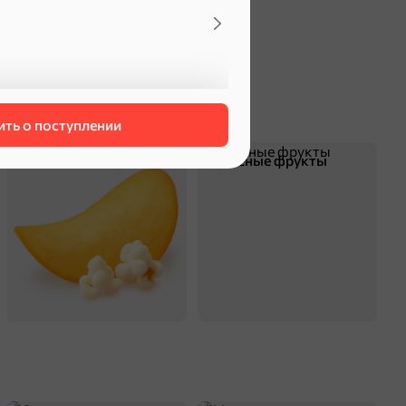
оделиться
ть о поступлении
Чипсы и попкорн
Сушеные фрукты