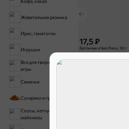
Кофе, какао
Жевательная резинка
Ирис, гематоген
17,5 ₽
Батончик «Чио Рио», 30 г
Игрушки
В корзину
Все для творчества,
игры
Сладости и
Семечки
Конфеты
Сухарики и гренки
Зефир, мармелад
Соусы, кетчупы,
майонезы