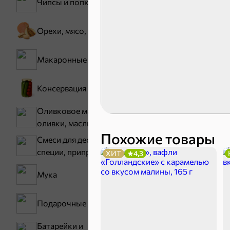
Чипсы и попкорн
Орехи, мясо, рыба
Макаронные изделия
Карамель
Консервация
Оливковое масло,
оливки, маслины
Похожие товары
Смеси для десертов,
специи, приправы
ХИТ
4,3
Тараллини
Мука
Подарочные пакеты
Батарейки и