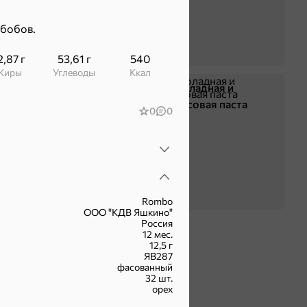
-бобов.
2,87 г
53,61 г
540
Жиры
Углеводы
ккал
Жевательная резинка
Шоколадная и
арахисовая паста
0
0
Rombo
ООО "КДВ Яшкино"
Россия
12 мес.
12,5 г
ЯВ287
фасованный
32 шт.
орех