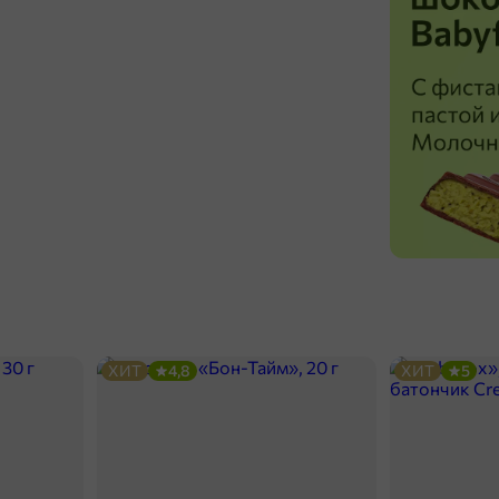
ХИТ
4,8
ХИТ
5