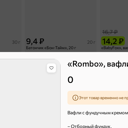
16,7 ₽
9,4 ₽
14,2 ₽
30 г
20 г
Батончик «Бон-Тайм», 20 г
В корзину
В к
«Rombo», вафли,
0
 десерты
Ирис, гематоген
Печенье
Этот товар временно не п
Торты, рулеты, кексы
Вафли
Вафли с фундучным кремом.
– Отборный фундук.