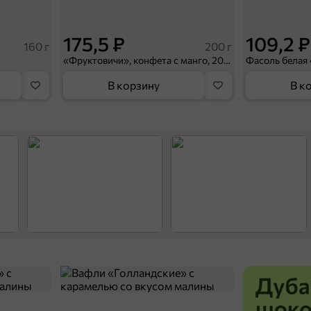
175,5 ₽
109,2 ₽
160 г
200 г
«Фруктовичи», конфета с манго, 200 г
Фасоль белая 
В корзину
В к