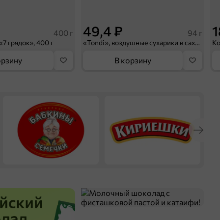
49,4 ₽
1
400 г
94 г
«7 грядок», 400 г
«Tondi», воздушные сухарики в сахаре с молочным вкусом, 94 г
орзину
В корзину