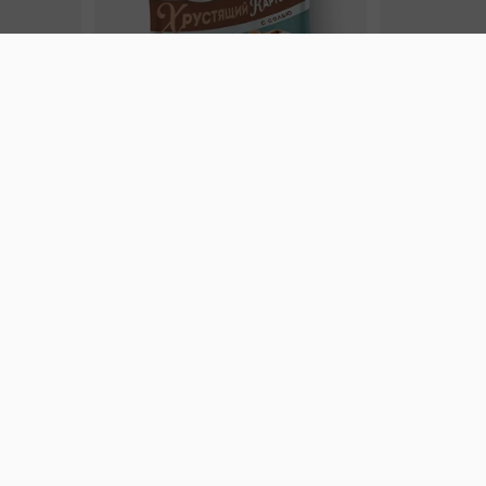
43,7 ₽
7,2 ₽
70 г
40 г
«Strike», мармелад «Зелёная рулетка», 70 г
«Хрустящий картофель», чипсы с солью, произведены из свежего картофеля, 40 г
В корзину
В к
 десерты
Ирис, гематоген
Печенье