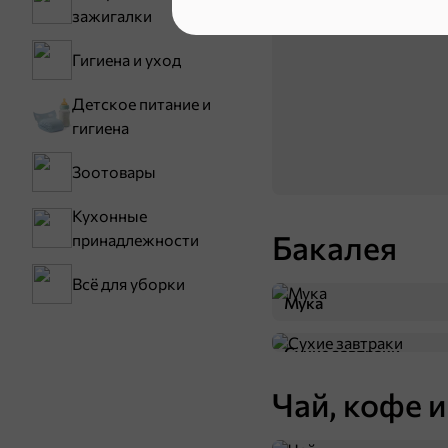
зажигалки
Семечки
Гигиена и уход
Детское питание и
гигиена
Зоотовары
Кухонные
Бакалея
принадлежности
Всё для уборки
Мука
Сухие завтраки
Чай, кофе и