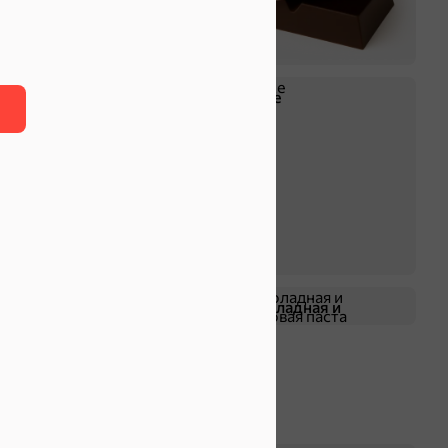
Крекер
Драже
Жевательная резинка
Шоколадная и
арахисовая паста