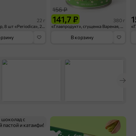
156 ₽
141,7 ₽
1
22 г
380 г
Тампоны Супер, 8 шт «Periodica», 22 г
«Главпродукт», сгущенка Вареная, 380 г
орзину
В корзину