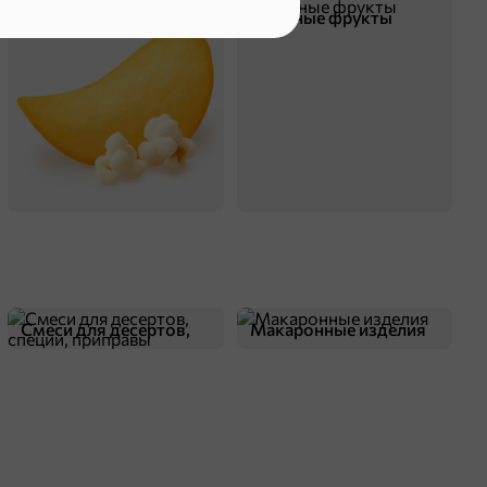
Чипсы и попкорн
Сушеные фрукты
Смеси для десертов,
Макаронные изделия
специи, приправы