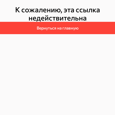
К сожалению, эта ссылка
недействительна
Торты, рулеты, кексы
Вафли
Вернуться на главную
Пряники
Круассаны
Халва, козинаки
ехи