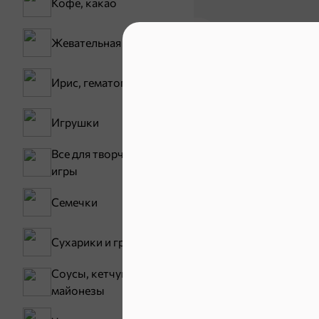
Кофе, какао
Жевательная резинка
Ирис, гематоген
30,2 ₽
Игрушки
В корзину
Все для творчества,
игры
Сладости и
Семечки
Конфеты
Сухарики и гренки
Соусы, кетчупы,
майонезы