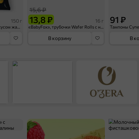
15,6 ₽
13,8 ₽
91 ₽
150 г
16 г
«PRO-Чипсы», чипсы со вкусом жареной креветки, 150 г
«BabyFox», трубочки Wafer Rolls с начинкой с солёной карамелью, 16 г
В корзину
В к