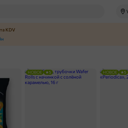
йта KDV
йн
НОВОЕ
5
НОВОЕ
5