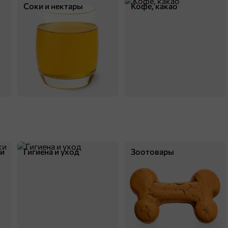
Соки и нектары
Кофе, какао
ки
Гигиена и уход
Зоотовары