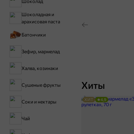
Шоколад
Шоколадная и
арахисовая паста
Батончики
Зефир, мармелад
Халва, козинаки
Хиты
Сушеные фрукты
ХИТ
4,9
Соки и нектары
Чай