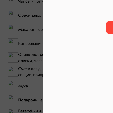
Чипсы и попкорн
Орехи, мясо, рыба
Зефир, мармелад
Макаронные изделия
Консервация
Оливковое масло,
оливки, маслины
Смеси для десертов,
специи, приправы
Карамель
Мука
Тараллини
Подарочные пакеты
Снеки и ор
Батарейки и