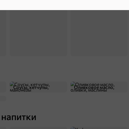
Сухарики и гренки
Орехи, мясо, рыба
Соусы, кетчупы,
Оливковое масло,
майонезы
оливки, маслины
 напитки