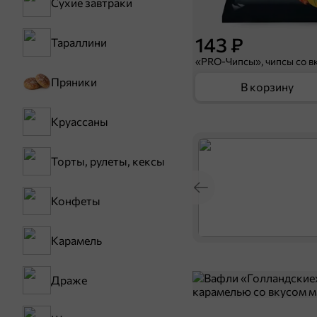
Сухие завтраки
143 ₽
Тараллини
Пряники
В корзину
Круассаны
Торты, рулеты, кексы
Конфеты
Карамель
Драже