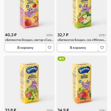
Торты, рулеты,
Вафли
Крекер
кексы
Драже
Карамель
Пряники
Круассаны
Жевательная
Шоколадная и
резинка
арахисовая паста
40,3 ₽
32,7 ₽
209 г
209 г
«Бегемотик Бонди», нектар «Смузи банан-клубника», 0.2л
«Бегемотик Бонди», сок «Яблоко осветленный», 0.2л
В корзину
В корзину
5
Тараллини
Халва, козинаки
Снеки и орехи
Семечки
Сухарики и
Орехи, мясо,
гренки
рыба
Чипсы и попкорн
Сушеные фрукты
33,8 ₽
34,9 ₽
209 г
209 г