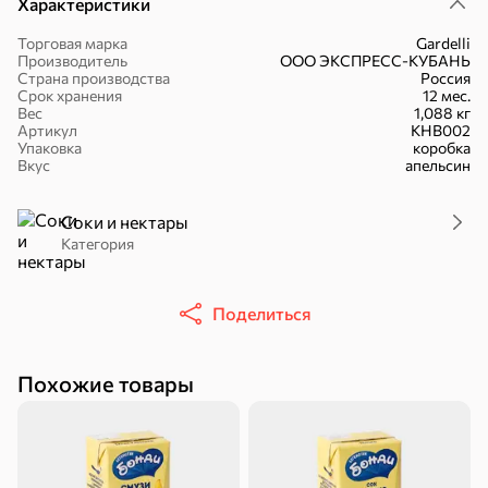
Характеристики
Торговая марка
Gardelli
Производитель
ООО ЭКСПРЕСС-КУБАНЬ
Страна производства
Россия
Срок хранения
12 мес.
Вес
1,088 кг
16,7 ₽
Артикул
КНВ002
Упаковка
коробка
17,5 ₽
9,4 ₽
14,2 ₽
30 г
20 г
Вкус
апельсин
Батончик «Чио Рио», 30 г
Батончик «Бон-Тайм», 20 г
В корзину
В корзину
В корзин
Соки и нектары
Категория
Сладости и десерты
Поделиться
Конфеты
Ирис, гематоген
Печенье
Батончики
Шоколад
Зефир, мармелад
Похожие товары