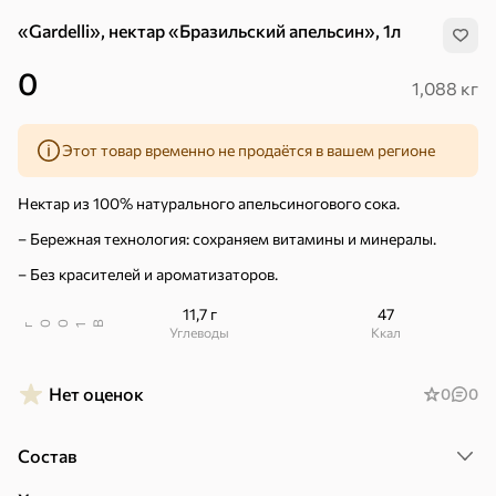
«Gardelli», нектар «Бразильский апельсин», 1л
0
1,088 кг
Этот товар временно не продаётся в вашем регионе
Нектар из 100% натурального апельсиногового сока.
– Бережная технология: сохраняем витамины и минералы.
– Без красителей и ароматизаторов.
11,7 г
47
В
00
г
1
Углеводы
ккал
Нет оценок
0
0
Хиты
Все
Состав
5
4,8
5
ХИТ
ХИТ
ХИТ