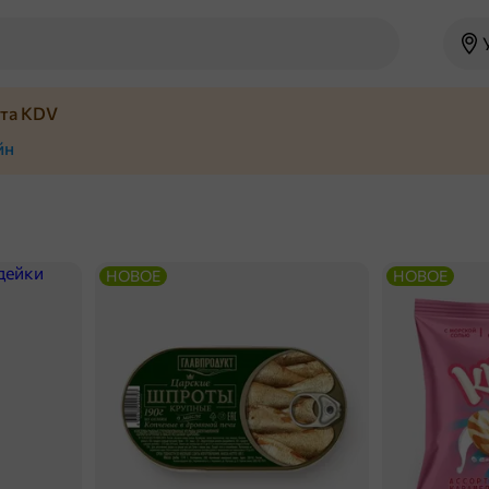
йта KDV
йн
НОВОЕ
НОВОЕ