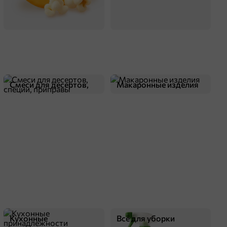
Смеси для десертов,
Макаронные изделия
специи, приправы
Кухонные
Всё для уборки