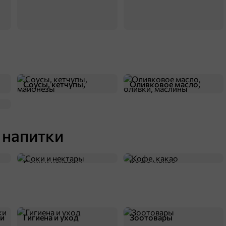
Соусы, кетчупы,
Оливковое масло,
майонезы
оливки, маслины
 напитки
Соки и нектары
Кофе, какао
ки
Гигиена и уход
Зоотовары