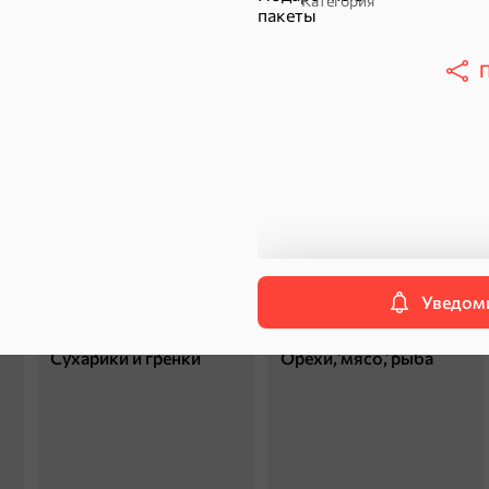
Категория
Пряники
Круассаны
П
Халва, козинаки
ехи
Уведоми
Сухарики и гренки
Орехи, мясо, рыба