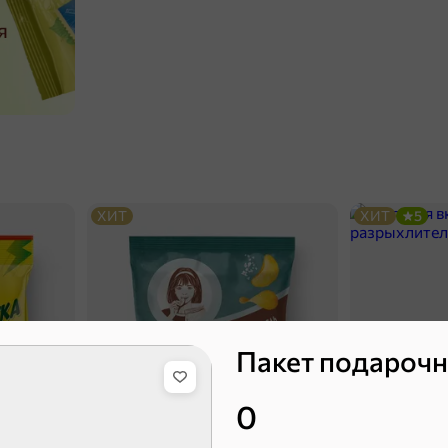
ХИТ
ХИТ
5
Пакет подароч
0