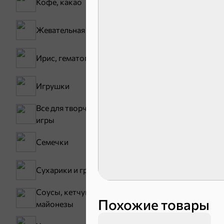
Кофе, какао
30,2 ₽
Жевательная резинка
В корзину
Ирис, гематоген
Сладости и
Игрушки
Все для творчества,
Конфеты
игры
Семечки
Сухарики и гренки
Соусы, кетчупы,
Похожие товары
майонезы
Зефир, мармелад