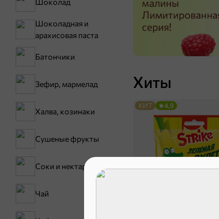
Шоколад
Шоколадная и
арахисовая паста
Батончики
Хиты
Зефир, мармелад
ХИТ
4,9
Халва, козинаки
Сушеные фрукты
Соки и нектары
Чай