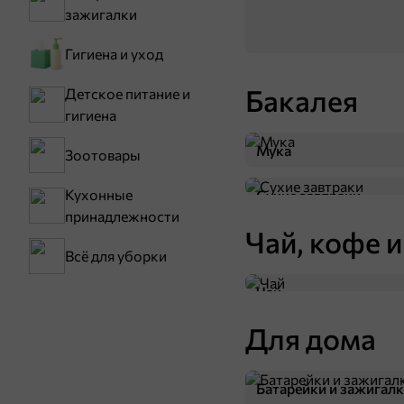
зажигалки
Гигиена и уход
Бакалея
Детское питание и
гигиена
Мука
Зоотовары
Кухонные
Сухие завтраки
принадлежности
Чай, кофе и
Всё для уборки
Чай
Для дома
Батарейки и зажигал