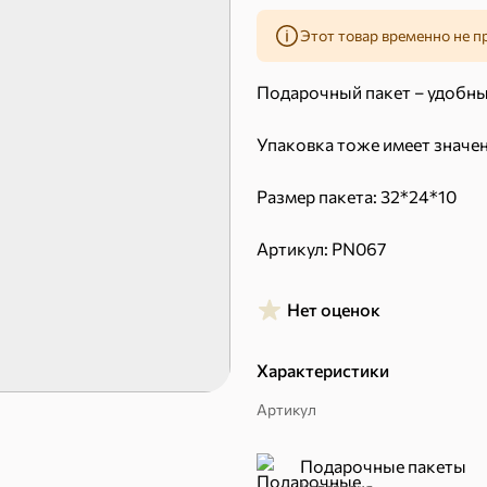
43,7 ₽
7,2 ₽
70 г
40 г
Этот товар временно не п
«Strike», мармелад «Зелёная рулетка», 70 г
«Хрустящий картофель», чипсы с солью, произведены из свежего картофеля, 40 г
Подарочный пакет – удобны
В корзину
В к
Упаковка тоже имеет значен
 десерты
Размер пакета: 32*24*10
Ирис, гематоген
Печенье
Артикул: PN067
Нет оценок
Характеристики
Артикул
Торты, рулеты, кексы
Вафли
Подарочные пакеты