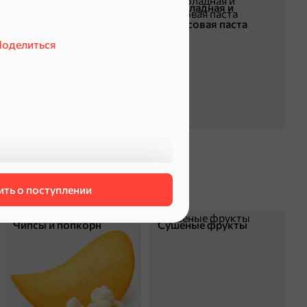
Жевательная резинка
Шоколадная и
арахисовая паста
оделиться
ть о поступлении
Чипсы и попкорн
Сушеные фрукты