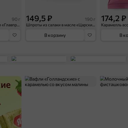
149,5 ₽
174,2 ₽
90 г
190 г
Паштет с печенью индейки «Главпродукт», 90 г
Шпроты из салаки в масле «Царские» «Главпродукт», 190 г
Карамелль асс
В корзину
В к