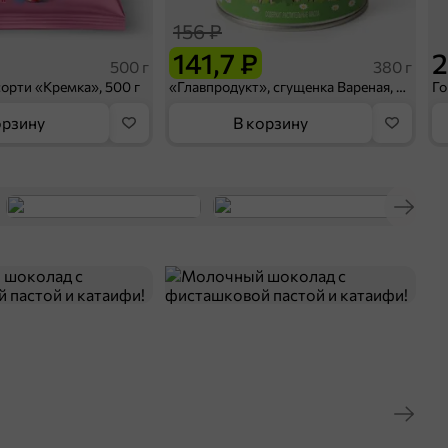
156 ₽
141,7 ₽
2
500 г
380 г
орти «Кремка», 500 г
«Главпродукт», сгущенка Вареная, 380 г
орзину
В корзину