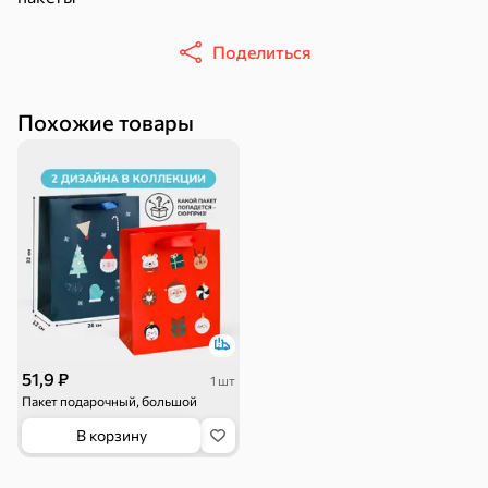
Поделиться
Похожие товары
30,2 ₽
43,7 ₽
7,2 ₽
70 г
40 г
«Strike», мармелад «Зелёная рулетка», 70 г
«Хрустящий картофель», чипсы с солью, произведены из свежего картофеля, 40 г
В корзину
В корзину
В корзин
Сладости и десерты
Конфеты
Ирис, гематоген
Печенье
Батончики
Шоколад
Зефир, мармелад
51,9 ₽
1 шт
Пакет подарочный, большой
В корзину