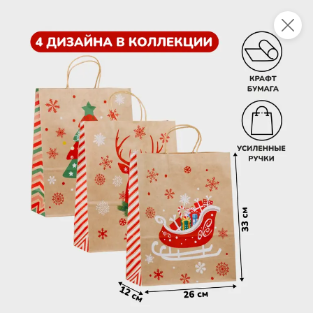
Это новая версия сайта KDV
Вернуть старый дизайн
Новинки
Все
НОВОЕ
НОВОЕ
НОВОЕ
128,7 ₽
63,7 ₽
143 ₽
90 г
100 г
Паштет с печенью индейки «Главпродукт», 90 г
Паштет печеночный со сливочным маслом «Главпродукт», 100 г
В корзину
В корзину
В корзин