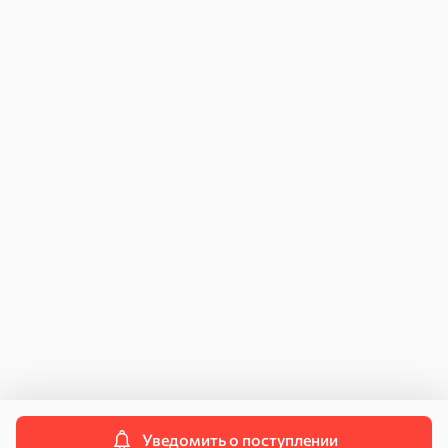
Оплата заказов
Как купить
Возврат и обмен
Для юридических лиц
Инструкция по подключению к ЧЗ
Договор поставки
Персональные данные
Политика конфиденциальности
Пользовательское соглашение
Согласие на передачу данных
Контакты
Свяжитесь с нами
info@kdvonline.ru
Служба поддержки
8 800 250-55-55
Уведомить о поступлении
© 2026 OOO «КДВ ГРУПП»