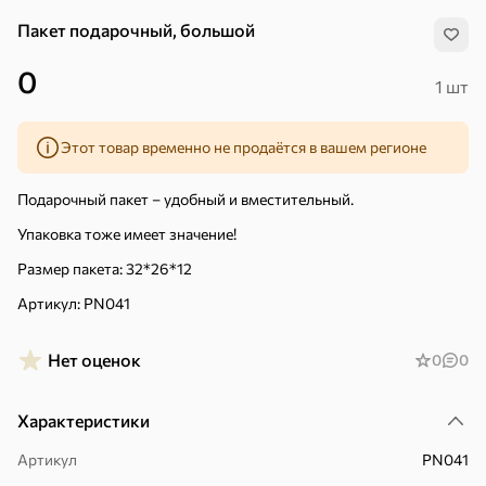
Пакет подарочный, большой
0
1 шт
Этот товар временно не продаётся в вашем регионе
Подарочный пакет – удобный и вместительный.
Упаковка тоже имеет значение!
Размер пакета: 32*26*12
Артикул: PN041
Нет оценок
0
0
Хиты
Все
Характеристики
Артикул
PN041
5
4,8
5
ХИТ
ХИТ
ХИТ