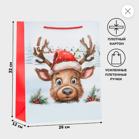
Это новая версия сайта KDV
Вернуть старый дизайн
Новинки
Все
3,5
НОВОЕ
НОВОЕ
НОВОЕ
152,1 ₽
83,2 ₽
62,2 ₽
360 г
160 г
«Главпродукт», молоко сгущенное «Премиум», 360 г
Шпроты в масле, 160 г
В корзину
В корзину
В корзин