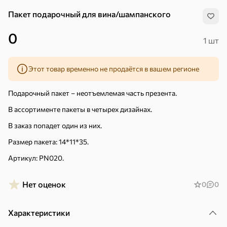
Пакет подарочный для вина/шампанского
0
1 шт
Этот товар временно не продаётся в вашем регионе
Подарочный пакет – неотъемлемая часть презента.
В ассортименте пакеты в четырех дизайнах.
В заказ попадет один из них.
Размер пакета: 14*11*35.
Артикул: PN020.
Нет оценок
0
0
Хиты
Все
Характеристики
5
4,8
5
ХИТ
ХИТ
ХИТ