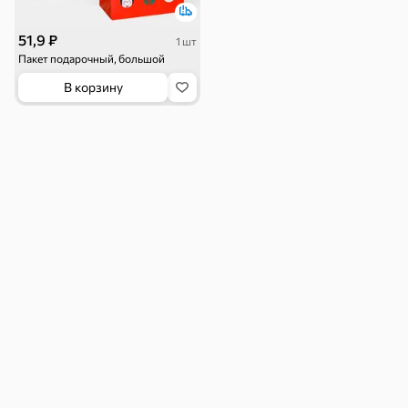
51,9 ₽
1 шт
Пакет подарочный, большой
В корзину
Круассаны
Жевательная
Шоколадная и
резинка
арахисовая паста
Тараллини
Халва, козинаки
Снеки и орехи
Семечки
Сухарики и
Орехи, мясо,
гренки
рыба
Чипсы и попкорн
Сушеные фрукты