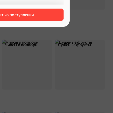
ть о поступлении
Чипсы и попкорн
Сушеные фрукты