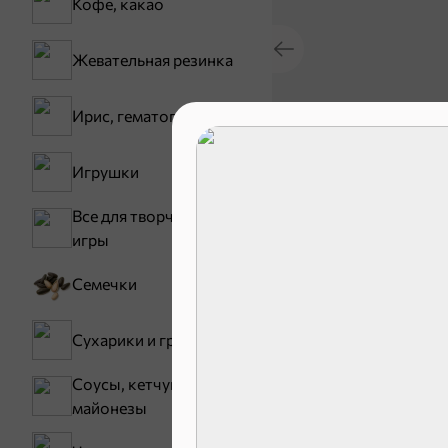
Кофе, какао
Жевательная резинка
Ирис, гематоген
30,2 ₽
Игрушки
В корзину
Все для творчества,
игры
Сладости и
Семечки
Конфеты
Сухарики и гренки
Соусы, кетчупы,
майонезы