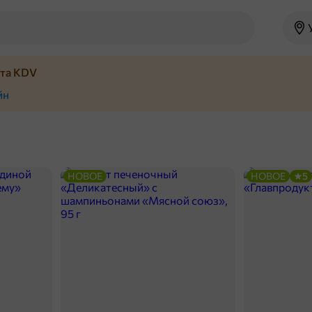
йта KDV
йн
НОВОЕ
НОВОЕ
5