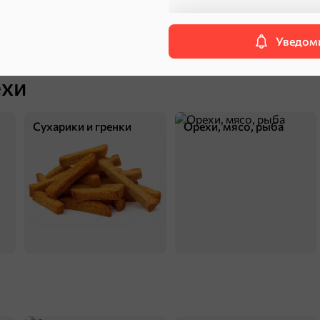
Уведоми
Халва, козинаки
ехи
Сухарики и гренки
Орехи, мясо, рыба