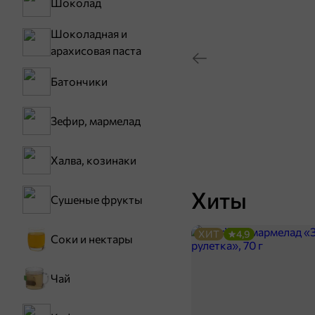
Шоколад
Шоколадная и
арахисовая паста
Батончики
Зефир, мармелад
Халва, козинаки
Хиты
Сушеные фрукты
ХИТ
4,9
Соки и нектары
Чай