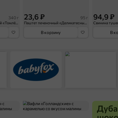
23,6 ₽
94,9 ₽
340 г
95 г
Каша перловая с говядиной «Томлёная по-домашнему» «Главпродукт», 340 г
Паштет печеночный «Деликатесный» с шампиньонами «Мясной союз», 95 г
В корзину
В к