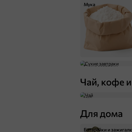
Мука
Сухие завтраки
Чай, кофе и
Чай
Для дома
Батарейки и зажигал