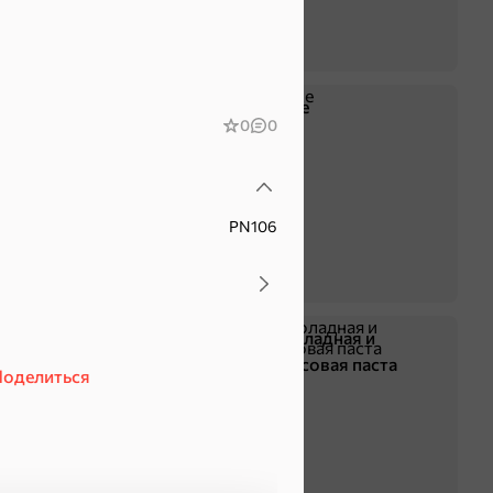
Крекер
Драже
0
0
PN106
Жевательная резинка
Шоколадная и
арахисовая паста
оделиться