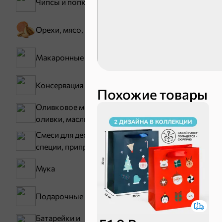
Чипсы и попкорн
Орехи, мясо, рыба
Зефир, мармелад
Макаронные изделия
Консервация
Похожие товары
Оливковое масло,
оливки, маслины
Смеси для десертов,
специи, приправы
Карамель
Мука
Подарочные пакеты
Батарейки и