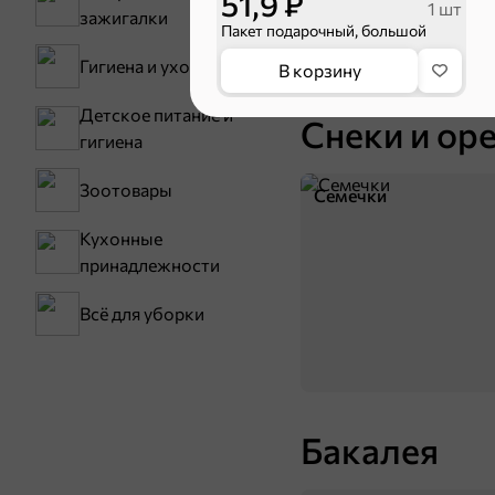
51,9 ₽
1 шт
зажигалки
Пакет подарочный, большой
Гигиена и уход
В корзину
Тараллини
Детское питание и
Снеки и ор
гигиена
Зоотовары
Семечки
Кухонные
принадлежности
Всё для уборки
Бакалея