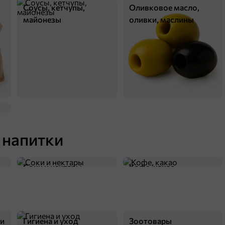
Соусы, кетчупы,
Оливковое масло,
майонезы
оливки, маслины
 напитки
Соки и нектары
Кофе, какао
ки
Гигиена и уход
Зоотовары