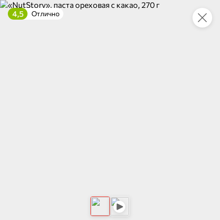
4,5
Отлично
Это новая версия сайта KDV
Вернуть старый дизайн
Новинки
Все
5
НОВОЕ
НОВОЕ
НОВОЕ
109,2 ₽
198,9 ₽
122,2 ₽
400 г
325 г
Фасоль белая «7 грядок», 400 г
Буженина «Классическая» «Главпродукт», 325 г
В корзину
В корзину
В корзин