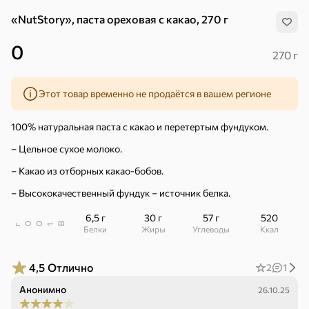
«NutStory», паста ореховая с какао, 270 г
0
270 г
Этот товар временно не продаётся в вашем регионе
100% натуральная паста с какао и перетертым фундуком.
– Цельное сухое молоко.
– Какао из отборных какао-бобов.
– Высококачественный фундук – источник белка.
6,5 г
30 г
57 г
520
В
00
г
1
Белки
Жиры
Углеводы
ккал
Хиты
Все
4,5
Отлично
2
1
Анонимно
26.10.25
4,9
5
ХИТ
ХИТ
ХИТ