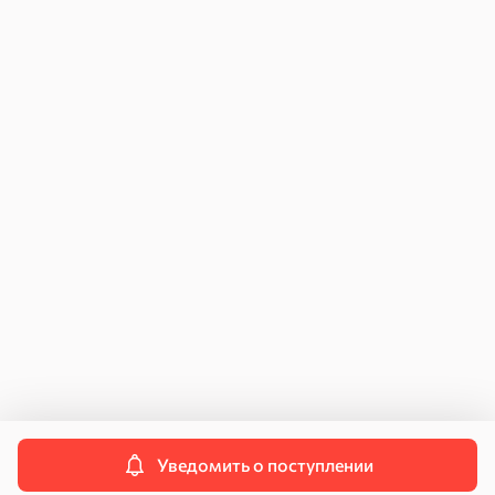
Как купить
Возврат и обмен
Для юридических лиц
Инструкция по подключению к ЧЗ
Договор поставки
Персональные данные
Политика конфиденциальности
Пользовательское соглашение
Согласие на передачу данных
Контакты
Свяжитесь с нами
info@kdvonline.ru
Служба поддержки
8 800 250-55-55
Уведомить о поступлении
© 2026 OOO «КДВ ГРУПП»