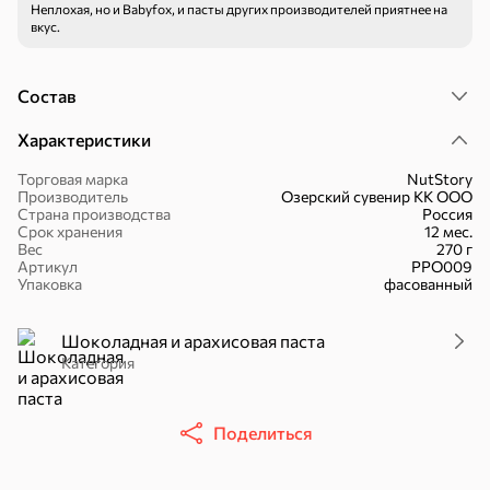
Неплохая, но и Babyfox, и пасты других производителей приятнее на
вкус.
Состав
Характеристики
30,2 ₽
43,7 ₽
7,2 ₽
70 г
40 г
«Strike», мармелад «Зелёная рулетка», 70 г
«Хрустящий картофель», чипсы с солью, произведены из свежего картофеля, 40 г
Торговая марка
NutStory
Производитель
Озерский сувенир КК ООО
В корзину
В корзину
В корзин
Страна производства
Россия
Срок хранения
12 мес.
Вес
270 г
Артикул
РРО009
Сладости и десерты
Упаковка
фасованный
Конфеты
Ирис, гематоген
Печенье
Шоколадная и арахисовая паста
Категория
Поделиться
Батончики
Шоколад
Зефир, мармелад