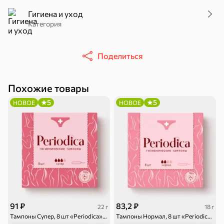
Гигиена и уход
Категория
Поделиться
16,7 ₽
17,5 ₽
9,4 ₽
14,2 ₽
30 г
20 г
Батончик «Чио Рио», 30 г
Батончик «Бон-Тайм», 20 г
Похожие товары
В корзину
В корзину
В корзин
5
5
НОВОЕ
НОВОЕ
Сладости и десерты
Конфеты
Ирис, гематоген
Печенье
91 ₽
83,2 ₽
22 г
18 г
Батончики
Шоколад
Зефир, мармелад
Тампоны Супер, 8 шт «Periodica», 22 г
Тампоны Нормал, 8 шт «Periodica», 18 г