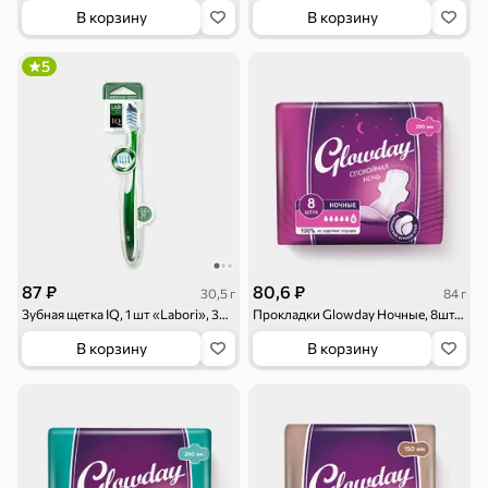
В корзину
В корзину
Торты, рулеты,
Вафли
Крекер
кексы
5
Драже
Карамель
Пряники
Круассаны
Жевательная
Шоколадная и
резинка
арахисовая паста
Тараллини
Халва, козинаки
Снеки и орехи
Семечки
Сухарики и
Орехи, мясо,
87 ₽
80,6 ₽
30,5 г
84 г
гренки
рыба
Зубная щетка IQ, 1 шт «Labori», 30,5 г
Прокладки Glowday Ночные, 8шт, 84 г
В корзину
В корзину
Чипсы и попкорн
Сушеные фрукты