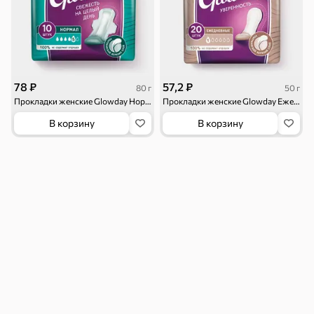
Бакалея
Мука
Соусы, кетчупы,
Оливковое
майонезы
масло, оливки,
маслины
78 ₽
57,2 ₽
80 г
50 г
Прокладки женские Glowday Нормал, 10шт, 80 г
Прокладки женские Glowday Ежедневные, 20шт, 50 г
В корзину
В корзину
Смеси для
Макаронные
Сухие завтраки
десертов, специи,
изделия
приправы
Чай, кофе и напитки
Чай
Соки и нектары
Кофе, какао
Для дома
Батарейки и
Гигиена и уход
Зоотовары
зажигалки