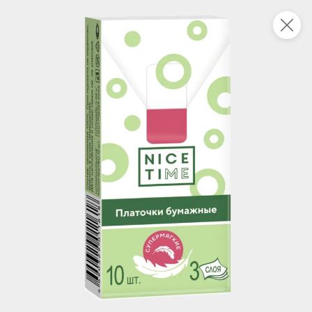
Это новая версия сайта KDV
Вернуть старый дизайн
Новинки
Все
4,3
НОВОЕ
НОВОЕ
ХИТ
94,9 ₽
84,5 ₽
85,8 ₽
70,2 ₽
95 г
270 г
Паштет печеночный «Деликатесный» с печенью индейки «Мясной союз», 95 г
«Главпродукт», сгущенка «Юбилейная», 270 г
В корзину
В корзину
В корзин