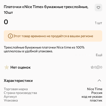
Платочки «Nice Time» бумажные трехслойные,
10шт
0
1 шт
Этот товар временно не продаётся в вашем регионе
Трехслойные бумажные платочки Nice time из 100%
целлюлозы в удобной упаковке.
Ещё
Салфетки занимают совсем мало места и пригодятся в любой
жизненной ситуации: положите их в сумочку, в автомобиль или
ребенку в рюкзак.
Нет оценок
0
0
Линейка Nice Time не содержит парабенов.
Продукция этой торговой марки произведена по европейским
Характеристики
стандартам.
В линейке Nice Time также представлены шампуни, бальзамы,
гели для душа, кремы, а также средства личной гигиены:
Торговая марка
Nice Time
Хиты
Все
салфетки, ватные палочки и ватные диски.
Страна производства
Россия
Артикул
код не указан
Упаковка
пластик
5
4,8
5
ХИТ
ХИТ
ХИТ