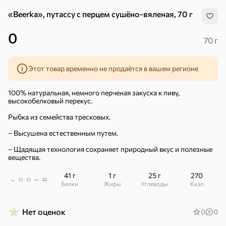
«Beerka», путассу с перцем сушёно-вяленая, 70 г
0
70 г
Этот товар временно не продаётся в вашем регионе
100% натуральная, немного перченая закуска к пиву,
высокобелковый перекус.
Рыбка из семейства тресковых.
– Высушена естественным путем.
– Щадящая технология сохраняет природный вкус и полезные
вещества.
41 г
1 г
25 г
270
В
00
г
1
Белки
Жиры
Углеводы
ккал
Хиты
Все
Нет оценок
0
0
5
4,8
5
ХИТ
ХИТ
ХИТ