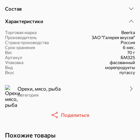
Состав
Характеристики
Торговая марка
Beerka
16,7 ₽
Производитель
ЗАО "Галерея вкусов"
Страна производства
Россия
17,5 ₽
9,4 ₽
14,2 ₽
30 г
20 г
Срок хранения
6 мес.
Батончик «Чио Рио», 30 г
Батончик «Бон-Тайм», 20 г
Вес
70 г
Артикул
БМ325
В корзину
В корзину
В корзин
Упаковка
фасованный
Вид
морепродукты
Вкус
путассу
Сладости и десерты
Орехи, мясо, рыба
Конфеты
Ирис, гематоген
Печенье
Категория
Поделиться
Похожие товары
Батончики
Шоколад
Зефир, мармелад