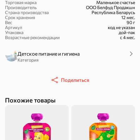
Торговая марка
Маленькое счастье
Производитель
ООО Белфуд Продакшн
Страна производства
Республика Беларусь
Срок хранения
12 мес.
Вес
90 г
Артикул
код не указан
Упаковка
дой-пак
16,7 ₽
Возрастные рекомендации
с 4 мес.
17,5 ₽
9,4 ₽
14,2 ₽
30 г
20 г
Батончик «Чио Рио», 30 г
Батончик «Бон-Тайм», 20 г
Детское питание и гигиена
В корзину
Категория
В корзину
В корзин
Сладости и десерты
Поделиться
Конфеты
Ирис, гематоген
Печенье
Похожие товары
Батончики
Шоколад
Зефир, мармелад