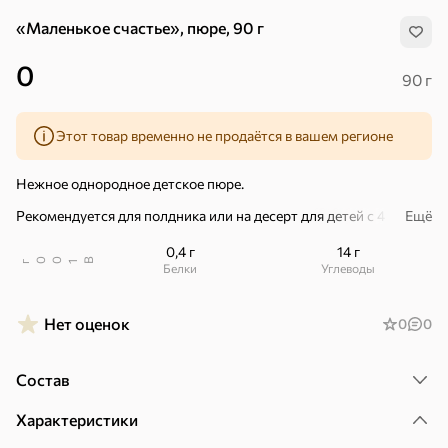
«Маленькое счастье», пюре, 90 г
0
90 г
Этот товар временно не продаётся в вашем регионе
Нежное однородное детское пюре.
Рекомендуется для полдника или на десерт для детей с 4
Ещё
месяцев.
0,4 г
14 г
Мягкую упаковку пюре удобно взять с собой в дорогу – она не
В
00
г
1
Белки
Углеводы
тяжелая и не разобьется, малыш сможет самостоятельно из
нее есть и не испачкаться.
Нет оценок
0
0
– 100% натурально.
– Природные витамины и минералы.
Состав
Хиты
Все
– Без добавления сахара.
Характеристики
– Без консервантов, красителей и ароматизаторов.
5
4,8
5
ХИТ
ХИТ
ХИТ