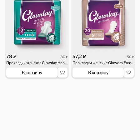
Бакалея
Мука
Соусы, кетчупы,
Оливковое
майонезы
масло, оливки,
маслины
Смеси для
Макаронные
Сухие завтраки
десертов, специи,
изделия
приправы
78 ₽
57,2 ₽
80 г
50 г
Прокладки женские Glowday Нормал, 10шт, 80 г
Прокладки женские Glowday Ежедневные, 20шт, 50 г
Чай, кофе и напитки
В корзину
В корзину
Чай
Соки и нектары
Кофе, какао
Для дома
Батарейки и
Гигиена и уход
Зоотовары
зажигалки
Кухонные
Всё для уборки
Подарочные
принадлежности
пакеты
Для детей