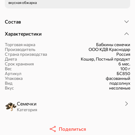
вкусная обжарка
Состав
Характеристики
51,7 ₽
30,2 ₽
41,4 ₽
7,2 ₽
70 г
36 г
Торговая марка
Бабкины семечки
«Strike», мармелад «Зелёная рулетка», 70 г
«Nut&Go», батончик с миндалём, пеканом, карамелью, морской солью, 36 г
Производитель
ООО КДВ Краснодар
Страна производства
Россия
В корзину
В корзину
В корзин
Диета
Кошер, Постный продукт
Срок хранения
6 мес.
Вес
100 г
Артикул
БС850
Сладости и десерты
Упаковка
фасованный
Вид
подсолнух
Вкус
Конфеты
Ирис, гематоген
Печенье
несоленые
Батончики
Шоколад
Зефир, мармелад
Семечки
Категория
Торты, рулеты,
Вафли
Крекер
кексы
Поделиться
Драже
Карамель
Пряники