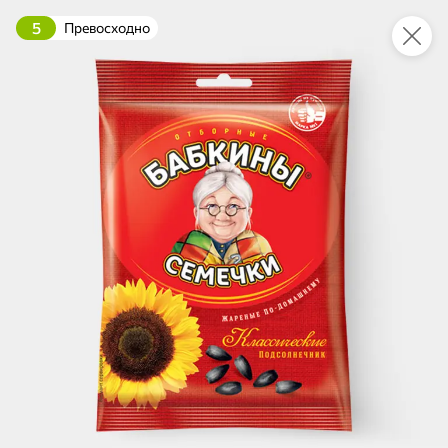
5
Превосходно
Это новая версия сайта KDV
Вернуть старый дизайн
Новинки
Все
НОВОЕ
НОВОЕ
НОВОЕ
152,1 ₽
109,2 ₽
666,9 ₽
360 г
340 г
«Главпродукт», молоко сгущенное «Премиум», 360 г
Каша рисовая с говядиной «Главпродукт», 340 г
В корзину
В корзину
В корзин