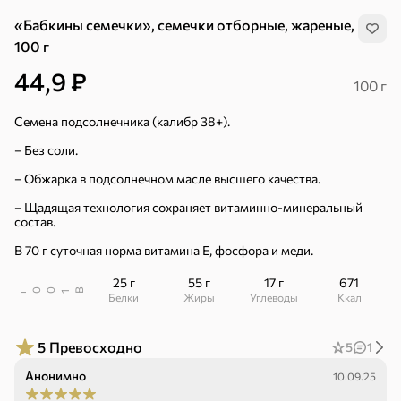
«Бабкины семечки», семечки отборные, жареные,
100 г
44,9 ₽
100 г
Семена подсолнечника (калибр 38+).
– Без соли.
– Обжарка в подсолнечном масле высшего качества.
– Щадящая технология сохраняет витаминно-минеральный
состав.
В 70 г суточная норма витамина Е, фосфора и меди.
25 г
55 г
17 г
671
В
00
г
1
Белки
Жиры
Углеводы
ккал
Хиты
Все
5
Превосходно
5
1
Анонимно
10.09.25
4,9
4,3
5
ХИТ
ХИТ
ХИТ