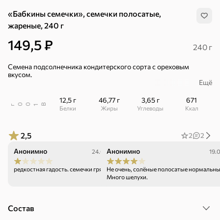
«Бабкины семечки», семечки полосатые,
жареные, 240 г
149,5 ₽
240 г
Семена подсолнечника кондитерского сорта с ореховым
вкусом.
Ещё
– Особо крупный размер XL.
12,5 г
46,77 г
3,65 г
671
– Обжарка в подсолнечном масле высшего качества.
В
00
г
1
Белки
Жиры
Углеводы
ккал
– Без соли.
2,5
2
2
– Легко расщелкиваются.
Анонимно
Анонимно
24.03.26
19.
– Чистые подушечки пальце (без темного пергаментного слоя).
Упаковка с устойчивым дном и застежкой, позволяющей
редкостная гадость. семечки грязные
Не очень, солёные полосатые нормальны
закрывать пакет многократно.
Много шелухи.
Хиты
Все
Состав
4,9
4,3
5
ХИТ
ХИТ
ХИТ