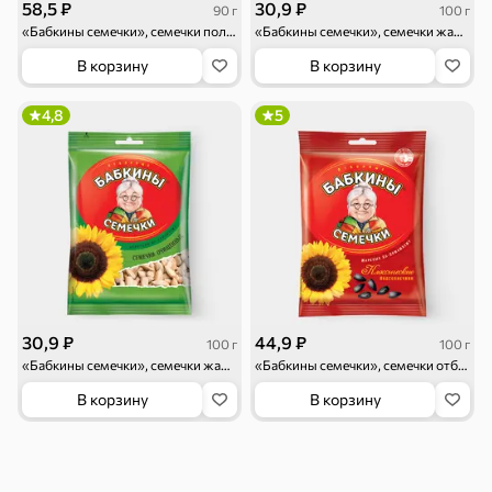
58,5 ₽
30,9 ₽
90 г
100 г
«Бабкины семечки», семечки полосатые, солёные, 90 г
«Бабкины семечки», семечки жареные, солёные, очищенные, 100 г
Чипсы и попкорн
Сушеные фрукты
В корзину
В корзину
4,8
5
Бакалея
Мука
Соусы, кетчупы,
Оливковое
майонезы
масло, оливки,
маслины
30,9 ₽
44,9 ₽
100 г
100 г
«Бабкины семечки», семечки жареные, очищенные, 100 г
«Бабкины семечки», семечки отборные, жареные, 100 г
В корзину
В корзину
Смеси для
Макаронные
Сухие завтраки
десертов, специи,
изделия
приправы