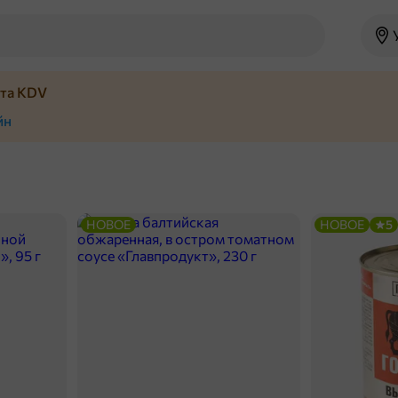
йта KDV
йн
НОВОЕ
НОВОЕ
5