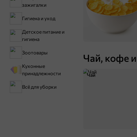
зажигалки
Гигиена и уход
Детское питание и
гигиена
Зоотовары
Чай, кофе и
Кухонные
принадлежности
Чай
Всё для уборки