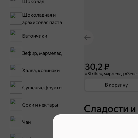
Шоколад
Шоколадная и
арахисовая паста
Батончики
Зефир, мармелад
30,2 ₽
Халва, козинаки
В корзину
Сушеные фрукты
Соки и нектары
Сладости и
Чай
Конфеты