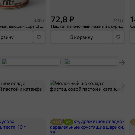
72,8 ₽
1
338 г
240 г
Говядина тушеная, высший сорт «Главпродукт», 338 г
Паштет печеночный нежный с куриной печенью «Главпродукт», 240 г
орзину
В корзину
ХИТ
5
Х