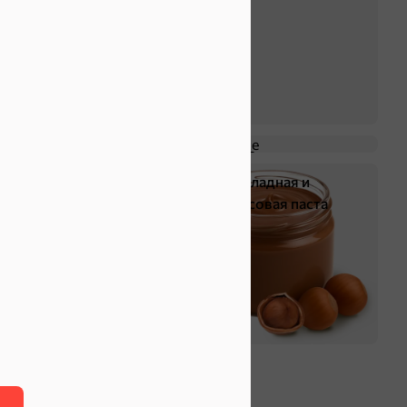
Крекер
Драже
Жевательная резинка
Шоколадная и
арахисовая паста