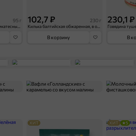
102,7 ₽
230,1 ₽
95 г
230 г
Паштет печеночный «Деликатесный» с куриной печенью «Мясной союз», 95 г
Килька балтийская обжаренная, в остром томатном соусе «Главпродукт», 230 г
В корзину
В к
ХИТ
ХИТ
5