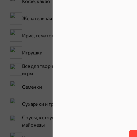
Кофе, какао
Жевательная резинка
Ирис, гематоген
Зефир, мармелад
Игрушки
Карамель
Все для творчества,
игры
Семечки
Сухарики и гренки
Соусы, кетчупы,
майонезы
Тараллини