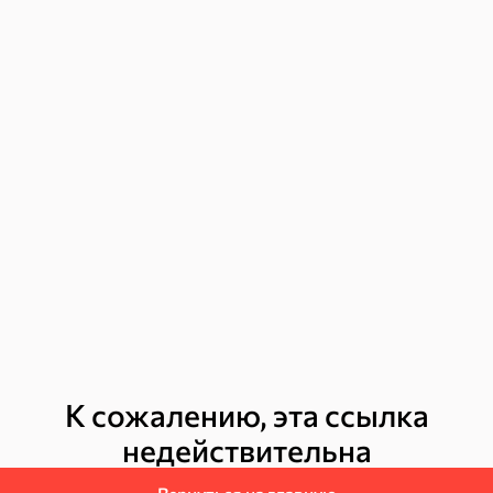
Торты, рулеты, кексы
Вафли
Пряники
Круассаны
К сожалению, эта ссылка
недействительна
Халва, козинаки