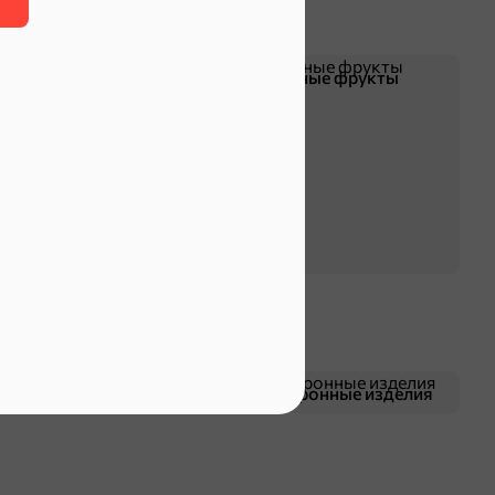
Чипсы и попкорн
Сушеные фрукты
Смеси для десертов,
Макаронные изделия
специи, приправы