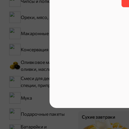
Снеки и ор
Чипсы и попкорн
Орехи, мясо, рыба
Семечки
Макаронные изделия
Консервация
Оливковое масло,
оливки, маслины
Смеси для десертов,
Бакалея
специи, приправы
Мука
Мука
Подарочные пакеты
Сухие завтраки
Батарейки и