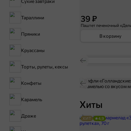
Сухие завтраки
39 ₽
Тараллини
Пряники
В корзину
Круассаны
Торты, рулеты, кексы
Конфеты
Карамель
Хиты
Драже
ХИТ
4,9