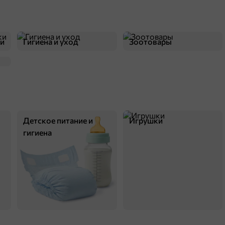
ки
Гигиена и уход
Зоотовары
Детское питание и
Игрушки
гигиена