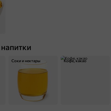
 напитки
Соки и нектары
Кофе, какао