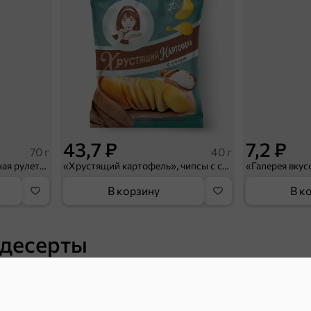
43,7 ₽
7,2 ₽
70 г
40 г
«Strike», мармелад «Зелёная рулетка», 70 г
«Хрустящий картофель», чипсы с солью, произведены из свежего картофеля, 40 г
В корзину
В к
 десерты
Ирис, гематоген
Печенье