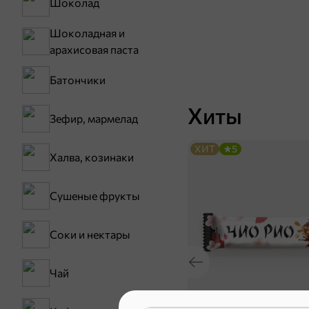
Шоколад
Шоколадная и
арахисовая паста
Батончики
Хиты
Зефир, мармелад
ХИТ
5
Халва, козинаки
Сушеные фрукты
Соки и нектары
Чай