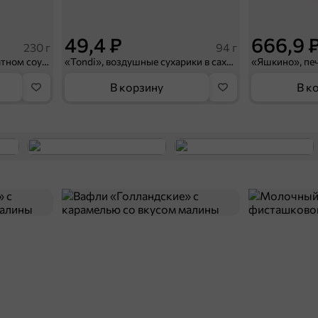
49,4 ₽
666,9 
230 г
94 г
Килька обжаренная в томатном соусе с овощами по-французски «Главпродукт», 230 г
«Tondi», воздушные сухарики в сахаре с молочным вкусом, 94 г
В корзину
В к