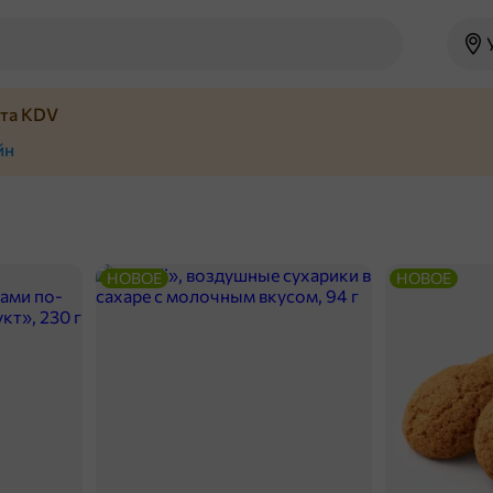
йта KDV
йн
НОВОЕ
НОВОЕ