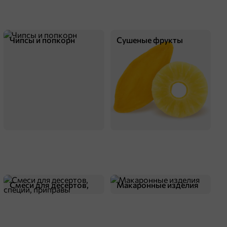
Чипсы и попкорн
Сушеные фрукты
оделиться
Смеси для десертов,
Макаронные изделия
специи, приправы