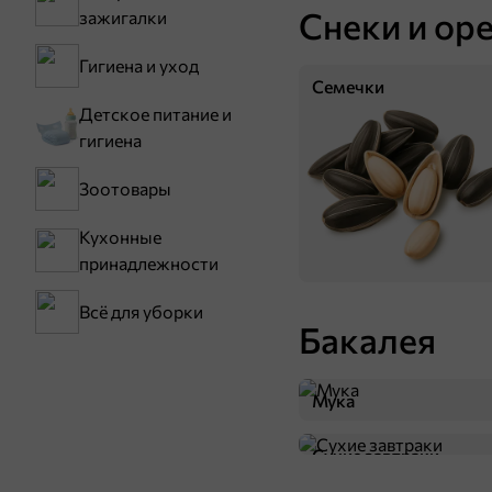
Снеки и ор
зажигалки
Гигиена и уход
Семечки
Детское питание и
гигиена
Зоотовары
48,7 ₽
Кухонные
85 г
принадлежности
«Beerka», гренки cо вкусом баварских колбасок и кетчупом Сalve, 85 г
В корзину
Всё для уборки
Бакалея
НОВОЕ
Мука
Сухие завтраки