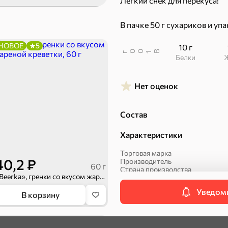
Легкий снек для перекуса!
В пачке 50 г сухариков и упа
НОВОЕ
5
10 г
В
00
г
1
Белки
Нет оценок
Пряники
Круассаны
Состав
Халва, козинаки
Характеристики
Торговая марка
40,2 ₽
Производитель
60 г
Страна производства
«Beerka», гренки со вкусом жареной креветки, 60 г
Срок хранения
Вес
Уведоми
Артикул
В корзину
Упаковка
Вид
Вкус
НОВОЕ