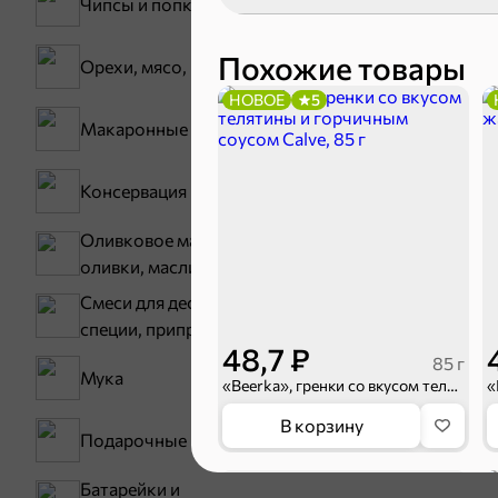
Чипсы и попкорн
Похожие товары
Орехи, мясо, рыба
НОВОЕ
5
Макаронные изделия
Консервация
Карамель
Оливковое масло,
оливки, маслины
Тараллини
Смеси для десертов,
специи, приправы
48,7 ₽
85 г
Мука
«Beerka», гренки со вкусом телятины и горчичным соусом Calve, 85 г
В корзину
Подарочные пакеты
НОВОЕ
5
Батарейки и