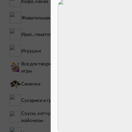
Кофе, какао
17,5 ₽
Батончик «Чио Рио», 30 г
Жевательная резинка
В корзину
Ирис, гематоген
Сладости и
Игрушки
Все для творчества,
Конфеты
игры
Семечки
Сухарики и гренки
Соусы, кетчупы,
майонезы
Зефир, мармелад