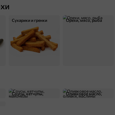
ехи
Сухарики и гренки
Категория
Сухарики и гренки
Орехи, мясо, рыба
П
27,1 ₽
60 г
«Кириешки Maxi», cухарики со вкусом кимчи, 60 г
В корзину
Соусы, кетчупы,
Оливковое масло,
майонезы
оливки, маслины