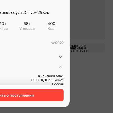
ковка соуса «Calve» 25 мл.
10 г
68 г
400
Жиры
Углеводы
ккал
0
0
Жевательная резинка
Шоколадная и
арахисовая паста
Кириешки Maxi
ООО "КДВ Яшкино"
Россия
5 мес.
75 г
ть о поступлении
КВС236
фасованный
сухарики
холодец с хреном