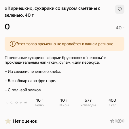
«Кириешки», сухарики со вкусом сметаны с
зеленью, 40 г
0
40 г
Этот товар временно не продаётся в вашем регионе
Пшеничные сухарики в форме брусочков: к "пенным" и
прохладительным напиткам, супам и для перекуса.
– Из свежеиспеченного хлеба.
– Без обжарки во фритюре.
– С пользой злаков.
10 г
10 г
67 г
400
В
00
г
1
Белки
Жиры
Углеводы
ккал
Хиты
Все
Нет оценок
0
0
4,9
5
ХИТ
ХИТ
ХИТ