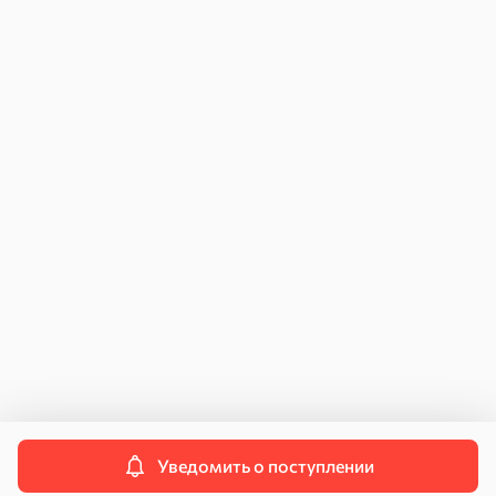
Как купить
Возврат и обмен
Для юридических лиц
Инструкция по подключению к ЧЗ
Договор поставки
Персональные данные
Политика конфиденциальности
Пользовательское соглашение
Согласие на передачу данных
Контакты
Свяжитесь с нами
info@kdvonline.ru
Служба поддержки
8 800 250-55-55
Уведомить о поступлении
© 2026 OOO «КДВ ГРУПП»