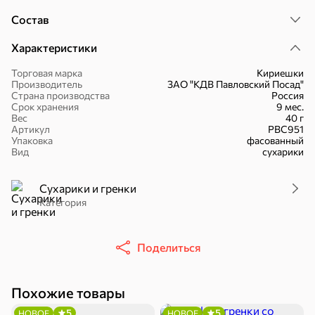
Состав
Характеристики
Торговая марка
Кириешки
Производитель
ЗАО "КДВ Павловский Посад"
Страна производства
Россия
30,2 ₽
43,7 ₽
7,2 ₽
70 г
40 г
Срок хранения
9 мес.
«Strike», мармелад «Зелёная рулетка», 70 г
«Хрустящий картофель», чипсы с солью, произведены из свежего картофеля, 40 г
Вес
40 г
Артикул
РВС951
В корзину
В корзину
В корзин
Упаковка
фасованный
Вид
сухарики
Сладости и десерты
Сухарики и гренки
Категория
Конфеты
Ирис, гематоген
Печенье
Батончики
Шоколад
Зефир, мармелад
Поделиться
Торты, рулеты,
Вафли
Крекер
кексы
Похожие товары
Драже
Карамель
Пряники
5
5
НОВОЕ
НОВОЕ