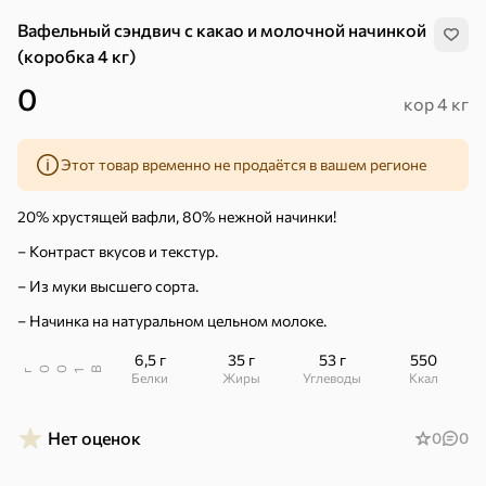
Вафельный сэндвич с какао и молочной начинкой
(коробка 4 кг)
0
кор 4 кг
Этот товар временно не продаётся в вашем регионе
20% хрустящей вафли, 80% нежной начинки!
– Контраст вкусов и текстур.
– Из муки высшего сорта.
– Начинка на натуральном цельном молоке.
6,5 г
35 г
53 г
550
В
00
г
1
Белки
Жиры
Углеводы
ккал
Хиты
Все
Нет оценок
0
0
5
4,8
5
ХИТ
ХИТ
ХИТ