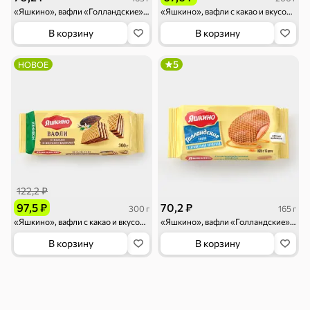
Тараллини
Халва, козинаки
«Яшкино», вафли «Голландские» с карамелью со вкусом малины, 165 г
«Яшкино», вафли с какао и вкусом ванили, 200 г
В корзину
В корзину
5
НОВОЕ
Снеки и орехи
Семечки
Сухарики и
Орехи, мясо,
гренки
рыба
Чипсы и попкорн
Сушеные фрукты
122,2 ₽
97,5 ₽
70,2 ₽
300 г
165 г
Бакалея
«Яшкино», вафли с какао и вкусом ванили, 300 г
«Яшкино», вафли «Голландские» с карамельной начинкой, 165 г
В корзину
В корзину
Мука
Соусы, кетчупы,
Оливковое
майонезы
масло, оливки,
маслины
Смеси для
Макаронные
Сухие завтраки
десертов, специи,
изделия