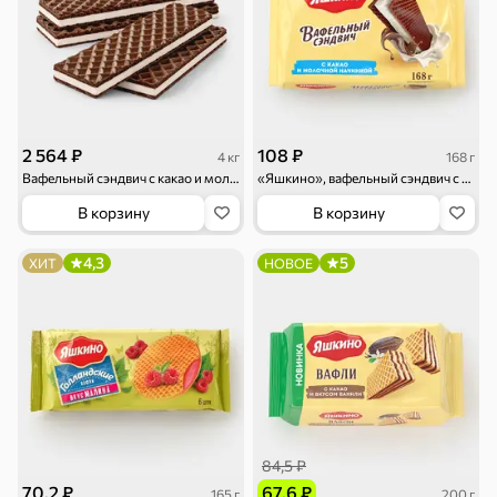
Торты, рулеты,
Вафли
Крекер
кексы
2 564 ₽
108 ₽
4 кг
168 г
Вафельный сэндвич с какао и молочной начинкой (коробка 4 кг)
«Яшкино», вафельный сэндвич с какао и молочной начинкой, 168 г
Драже
Карамель
Пряники
В корзину
В корзину
4,3
5
ХИТ
НОВОЕ
Круассаны
Жевательная
Шоколадная и
резинка
арахисовая паста
84,5 ₽
70,2 ₽
67,6 ₽
165 г
200 г