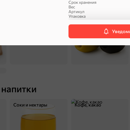
Срок хранения
Вес
Артикул
Соусы, кетчупы,
Оливковое масло,
Упаковка
майонезы
оливки, маслины
Уведоми
П
 напитки
Соки и нектары
Кофе, какао