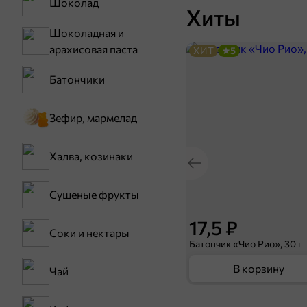
Шоколад
Хиты
Шоколадная и
арахисовая паста
ХИТ
5
Батончики
Зефир, мармелад
Халва, козинаки
Сушеные фрукты
17,5 ₽
Соки и нектары
Батончик «Чио Рио», 30 г
В корзину
Чай