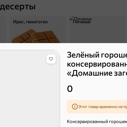
 десерты
Ирис, гематоген
Печенье
Зелёный горош
консервирован
«Домашние заго
Торты, рулеты, кексы
Вафли
0
Этот товар временно не п
Консервированный горошек