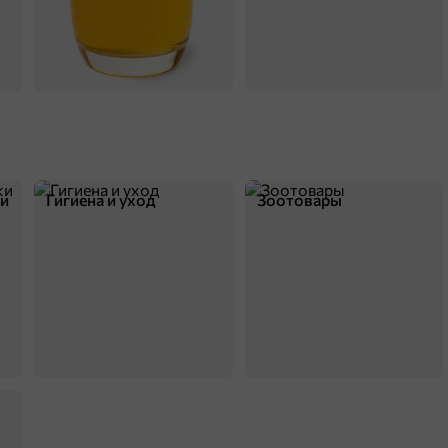
ки
Гигиена и уход
Зоотовары