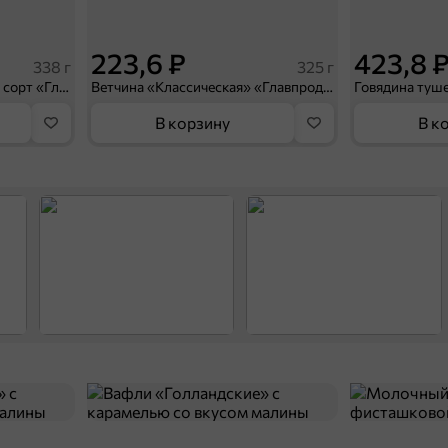
223,6 ₽
423,8 
338 г
325 г
Свинина тушеная, высший сорт «Главпродукт», 338 г
Ветчина «Классическая» «Главпродукт», 325 г
В корзину
В к