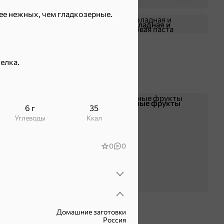
ее нежных, чем гладкозерные.
Жевательная резинка
Шоколадная и
арахисовая паста
елка.
Чипсы и попкорн
Сушеные фрукты
6 г
35
Углеводы
ккал
0
0
Домашние заготовки
Россия