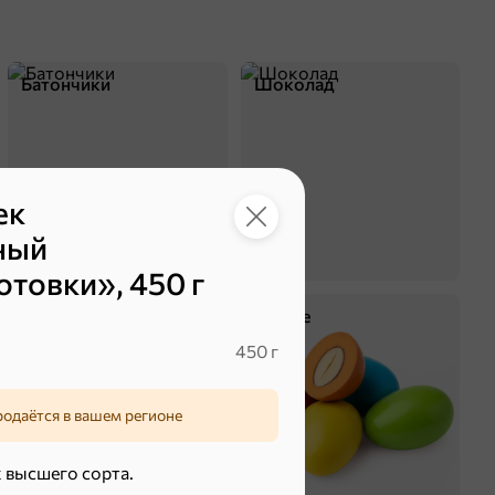
Батончики
Шоколад
ек
ный
товки», 450 г
Крекер
Драже
450 г
родаётся в вашем регионе
 высшего сорта.