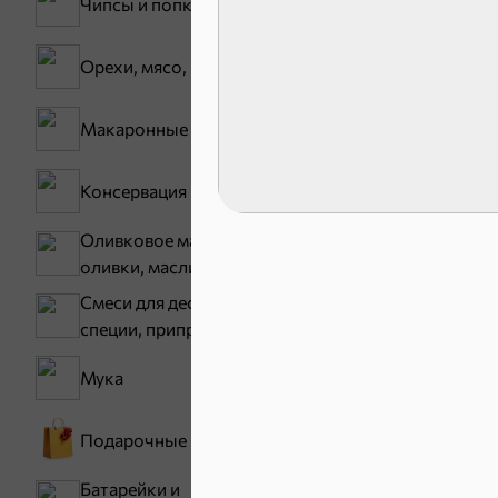
Чипсы и попкорн
Карамель
Орехи, мясо, рыба
Тараллини
Макаронные изделия
Снеки и ор
Консервация
Семечки
Оливковое масло,
оливки, маслины
Смеси для десертов,
специи, приправы
Мука
Подарочные пакеты
Бакалея
Батарейки и