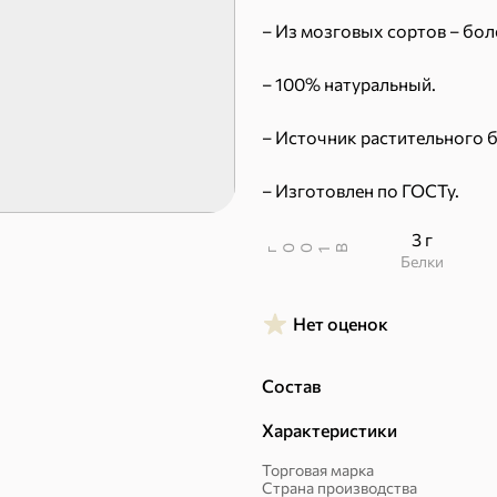
– Из мозговых сортов – бол
Пряники
Круассаны
– 100% натуральный.
Халва, козинаки
– Источник растительного б
ехи
– Изготовлен по ГОСТу.
Сухарики и гренки
Орехи, мясо, рыба
3 г
В
00
г
1
Белки
Нет оценок
Состав
Характеристики
Торговая марка
Страна производства