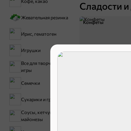
Кофе, какао
Сладости и
Жевательная резинка
Конфеты
Ирис, гематоген
Игрушки
Все для творчества,
игры
Семечки
Зефир, мармелад
Сухарики и гренки
Соусы, кетчупы,
майонезы