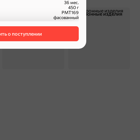
36 мес.
450 г
РМТ169
Смеси для десертов,
Макаронные изделия
фасованный
специи, приправы
ть о поступлении
оделиться