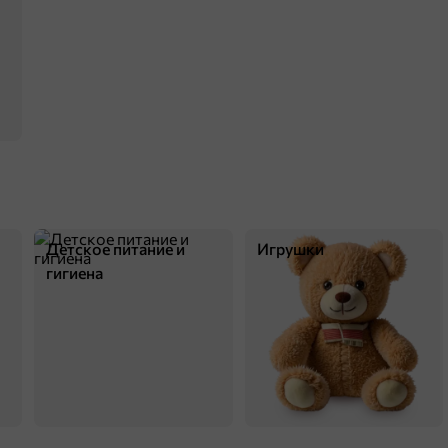
Детское питание и
Игрушки
гигиена