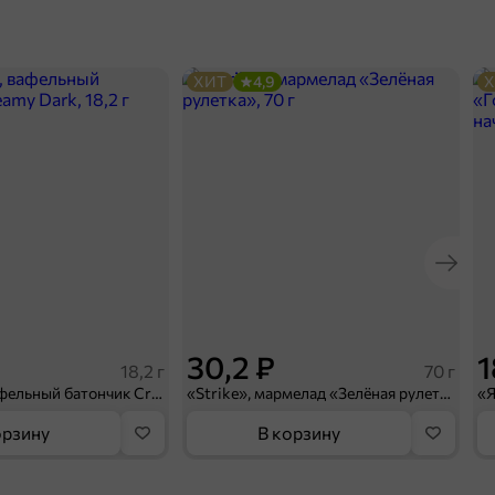
ХИТ
4,9
Х
30,2 ₽
1
18,2 г
70 г
«BabyFox», вафельный батончик Creamy Dark, 18,2 г
«Strike», мармелад «Зелёная рулетка», 70 г
орзину
В корзину