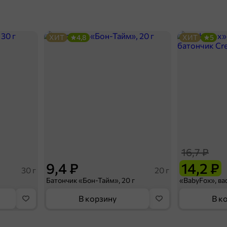
ХИТ
4,8
ХИТ
5
16,7 ₽
9,4 ₽
14,2 ₽
30 г
20 г
Батончик «Бон-Тайм», 20 г
В корзину
В к