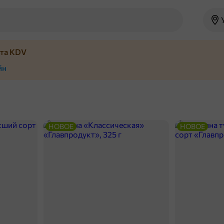
йта KDV
йн
НОВОЕ
НОВОЕ