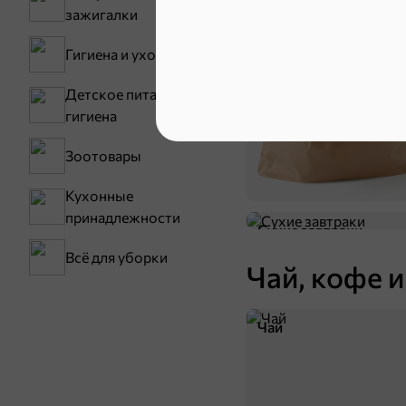
зажигалки
Мука
Гигиена и уход
Детское питание и
гигиена
Зоотовары
Кухонные
принадлежности
Сухие завтраки
Всё для уборки
Чай, кофе и
Чай