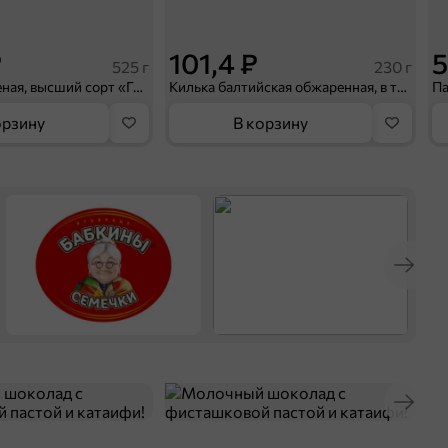
₽
101,4 ₽
5
525 г
230 г
Говядина тушеная, высший сорт «Главпродукт», 525 г
Килька балтийская обжаренная, в томатном соусе «Главпродукт», 230 г
орзину
В корзину