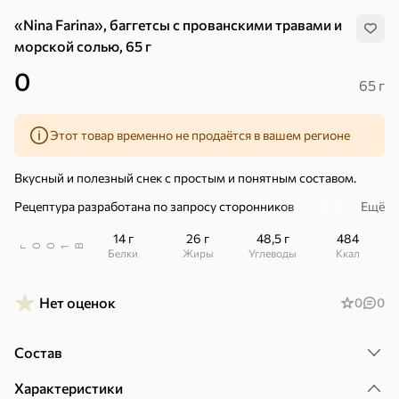
«Nina Farina», баггетсы с прованскими травами и
морской солью, 65 г
0
65 г
Этот товар временно не продаётся в вашем регионе
Вкусный и полезный снек с простым и понятным составом.
Рецептура разработана по запросу сторонников
Ещё
сбалансированного питания.
14 г
26 г
48,5 г
484
В снеке, по сравнению с другими:
В
00
г
1
Белки
Жиры
Углеводы
ккал
– Больше белка.
Нет оценок
0
0
– Пальмовое масло исключено.
– Ароматизаторов и усилителей вкуса нет.
Хиты
Все
Состав
– Натуральные прованские травы.
4,9
5
ХИТ
ХИТ
ХИТ
Характеристики
– Меньше сахара, соль морская.