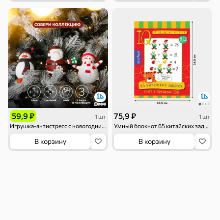
Бакалея
Мука
Соусы, кетчупы,
Оливковое
майонезы
масло, оливки,
маслины
Смеси для
Макаронные
Сухие завтраки
десертов, специи,
изделия
приправы
119 ₽
59,9 ₽
75,9 ₽
1 шт
1 шт
Игрушка-антистресс с новогодним дизайном
Умный блокнот 65 китайских задачек «Счет в пределах 100»
Чай, кофе и напитки
В корзину
В корзину
Чай
Соки и нектары
Кофе, какао
Для дома
Батарейки и
Гигиена и уход
Зоотовары
зажигалки