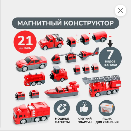
Это новая версия сайта KDV
Вернуть старый дизайн
Новинки
Все
5
НОВОЕ
НОВОЕ
НОВОЕ
100,1 ₽
48,7 ₽
59,8 ₽
230 г
85 г
Килька балтийская неразделанная, в остром томатном соусе «Трал Флот», 230 г
«Beerka», гренки cо вкусом баварских колбасок и кетчупом Сalve, 85 г
В корзину
В корзину
В корзин