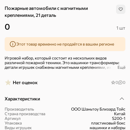
Пожарные автомобили с магнитными
креплениями, 21 деталь
0
1 шт
Этот товар временно не продаётся в вашем регионе
Игровой набор, который состоит из нескольких видов
различной пожарной техники. Это машинки-трансформеры:
детали игрушек снабжены магнитными креплениями, их можно
Ещё
соединять между собой.
В составе набора 21 деталь: автомобиль с пожарной лестницей,
Нет оценок
0
0
поливочный автомобиль, «Мустанг», корабль, самолёт,
паровоз, внедорожник и еще несколько общих деталей, в том
числе инерционная.
Характеристики
Набор пожарной техники займет достойное место в коллекции
каждого мальчика. Такие игрушки не будут пылиться на полке,
Производитель
ООО Шаньтоу Близард Тойс
Хиты
Все
потому что они дают много возможностей для творческого
Страна производства
Китай
игрового процесса, позволяя ребенку почувствовать себя
Артикул
S200-1
настоящим героем, который борется с огнем.
Упаковка
пластиковый бокс
5
4,8
5
ХИТ
ХИТ
ХИТ
Набор упакован в пластиковый контейнер с крышкой, в
Виды игрушек
машинки и наборы