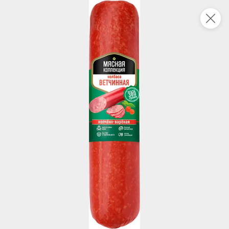
Это новая версия сайта KDV
Вернуть старый дизайн
Новинки
Все
5
НОВОЕ
НОВОЕ
НОВОЕ
152,1 ₽
175,5 ₽
48,7 ₽
240 г
200 г
Сардинелла натуральная с добавлением масла «Главпродукт», 240 г
«Фруктовичи», конфета с манго, 200 г
В корзину
В корзину
В корзин