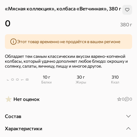
«Мясная коллекция», колбаса «Ветчинная», 380 г
0
380 г
Этот товар временно не продаётся в вашем регионе
Обладает тем самым классическим вкусом варено-копченой
колбасы, который удачно дополняет любое блюдо: окрошку и
солянку, салаты, яичницу, пиццу и многое другое.
10 г
30 г
310
В
00
г
1
Белки
Жиры
ккал
Нет оценок
0
0
Состав
Хиты
Все
Характеристики
5
4,8
5
ХИТ
ХИТ
ХИТ