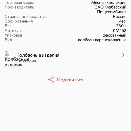
Торговая марка
Мясная коллекция
Производитель
ЗАО Кузбасский
Пищекомбинат
Страна производства
Россия
Срок хранения
1 мес.
Вес
380 г
Артикул
КМ452
16,7 ₽
Упаковка
фасованный
Вид
колбасы варенокопченые
17,5 ₽
9,4 ₽
14,2 ₽
30 г
20 г
Батончик «Чио Рио», 30 г
Батончик «Бон-Тайм», 20 г
Колбасные изделия
В корзину
В корзину
В корзин
Категория
Сладости и десерты
Поделиться
Конфеты
Ирис, гематоген
Печенье
Батончики
Шоколад
Зефир, мармелад