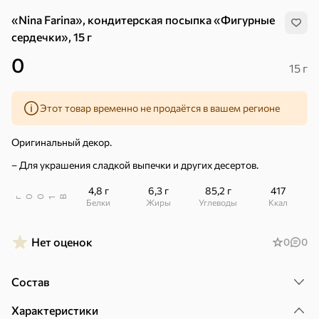
«Nina Farina», кондитерская посыпка «Фигурные
сердечки», 15 г
0
15 г
Этот товар временно не продаётся в вашем регионе
Оригинальный декор.
– Для украшения сладкой выпечки и других десертов.
4,8 г
6,3 г
85,2 г
417
В
00
г
1
Белки
Жиры
Углеводы
ккал
Нет оценок
0
0
Хиты
Все
Состав
4,9
5
ХИТ
ХИТ
ХИТ
Характеристики