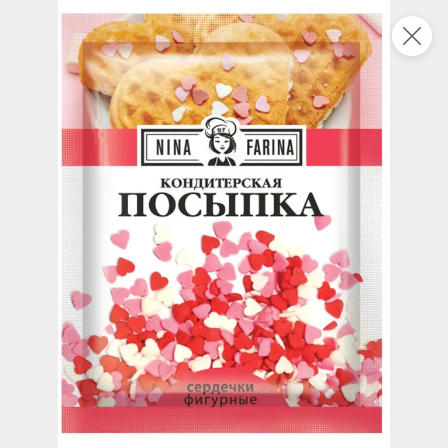
Это новая версия сайта KDV
Вернуть старый дизайн
Новинки
Все
5
НОВОЕ
НОВОЕ
НОВОЕ
777,4 ₽
66,3 ₽
94,9 ₽
2 кг
90 г
Мини-пышечки в карамельной глазури (коробка 2 кг)
Паштет с куриной печенью «Главпродукт», 90 г
В корзину
В корзину
В корзин