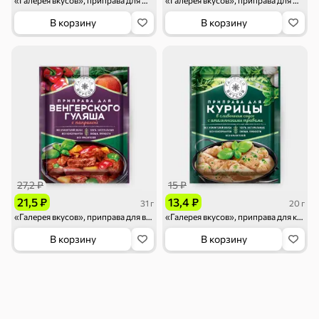
«Галерея вкусов», приправа для моркови по-корейски, 20 г
«Галерея вкусов», приправа для макарон с грибами в сливочном соусе, 26 г
В корзину
В корзину
Бакалея
Мука
Соусы, кетчупы,
Оливковое
майонезы
масло, оливки,
маслины
Смеси для
Макаронные
Сухие завтраки
десертов, специи,
изделия
приправы
27,2 ₽
15 ₽
21,5 ₽
13,4 ₽
31 г
20 г
«Галерея вкусов», приправа для венгерского гуляша с паприкой, 31 г
«Галерея вкусов», приправа для курицы в сливочном соусе с итальянскими травами, 20 г
В корзину
В корзину
Чай, кофе и напитки
Чай
Соки и нектары
Кофе, какао