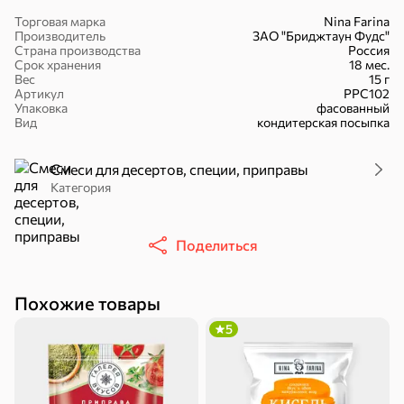
Торговая марка
Nina Farina
Производитель
ЗАО "Бриджтаун Фудс"
Страна производства
Россия
Срок хранения
18 мес.
Вес
15 г
Артикул
РРС102
Упаковка
фасованный
Вид
кондитерская посыпка
30,2 ₽
43,7 ₽
7,2 ₽
70 г
40 г
«Strike», мармелад «Зелёная рулетка», 70 г
«Хрустящий картофель», чипсы с солью, произведены из свежего картофеля, 40 г
Смеси для десертов, специи, приправы
В корзину
В корзину
В корзин
Категория
Сладости и десерты
Поделиться
Конфеты
Ирис, гематоген
Печенье
Похожие товары
Батончики
Шоколад
Зефир, мармелад
5
Торты, рулеты,
Вафли
Крекер
кексы
Драже
Карамель
Пряники