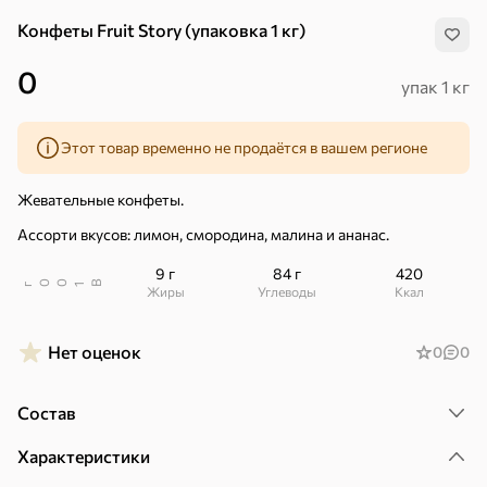
Конфеты Fruit Story (упаковка 1 кг)
0
упак 1 кг
Этот товар временно не продаётся в вашем регионе
Жевательные конфеты.
Ассорти вкусов: лимон, смородина, малина и ананас.
9 г
84 г
420
В
00
г
1
Жиры
Углеводы
ккал
Нет оценок
0
0
Состав
Хиты
Все
Характеристики
4,4
5
3,8
ХИТ
ХИТ
ХИТ