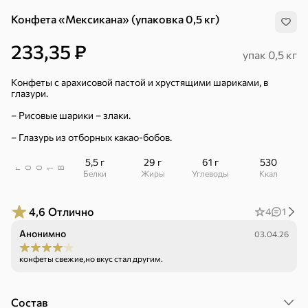
Конфета «Мексикана» (упаковка 0,5 кг)
233,35 ₽
упак 0,5 кг
Конфеты с арахисовой пастой и хрустящими шариками, в
глазури.
– Рисовые шарики – злаки.
– Глазурь из отборных какао-бобов.
5,5 г
29 г
61 г
530
В
00
г
1
Белки
Жиры
Углеводы
ккал
4,6
Отлично
4
1
Анонимно
03.04.26
конфеты свежие,но вкус стал другим.
Хиты
Все
4,9
5
ХИТ
ХИТ
ХИТ
Состав