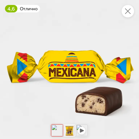
4,6
Отлично
Это новая версия сайта KDV
Вернуть старый дизайн
Новинки
Все
5
НОВОЕ
НОВОЕ
НОВОЕ
48,7 ₽
423,8 ₽
136,5 ₽
85 г
525 г
«Beerka», гренки cо вкусом баварских колбасок и кетчупом Сalve, 85 г
Говядина тушеная, высший сорт «Главпродукт», 525 г
В корзину
В корзину
В корзин