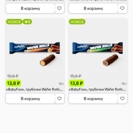
В корзину
В корзину
5
НОВОЕ
НОВОЕ
Чай, кофе и напитки
Чай
Соки и нектары
Кофе, какао
15,6 ₽
15,6 ₽
13,8 ₽
13,8 ₽
16 г
16 г
Для дома
«BabyFox», трубочки Wafer Rolls с начинкой с солёной карамелью, 16 г
«BabyFox», трубочки Wafer Rolls с ореховой начинкой и какао, 16 г
В корзину
В корзину
Батарейки и
Гигиена и уход
Зоотовары
зажигалки