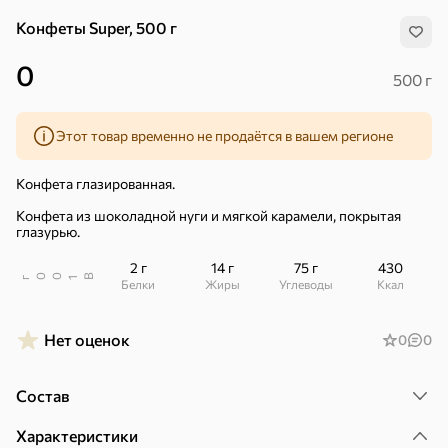
Конфеты Super, 500 г
0
500 г
Этот товар временно не продаётся в вашем регионе
Конфета глазированная.
Конфета из шоколадной нуги и мягкой карамели, покрытая
глазурью.
2 г
14 г
75 г
430
В
00
г
1
Белки
Жиры
Углеводы
ккал
Нет оценок
0
0
Хиты
Все
Состав
5
4,8
5
ХИТ
ХИТ
ХИТ
Характеристики