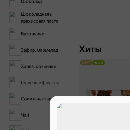
Шоколад
Шоколадная и
арахисовая паста
Батончики
Хиты
Зефир, мармелад
ХИТ
4,4
Халва, козинаки
Сушеные фрукты
Соки и нектары
Чай
51,7 ₽