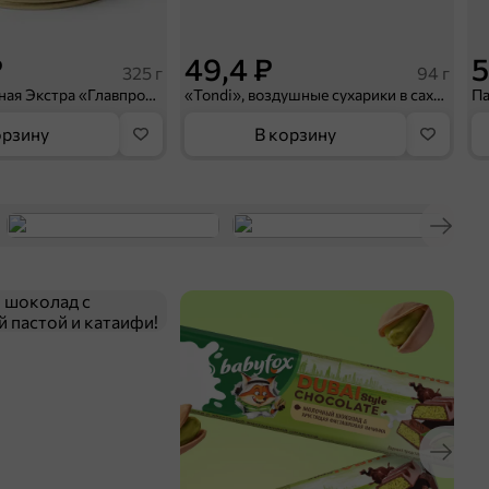
₽
49,4 ₽
5
325 г
94 г
Свинина тушеная Экстра «Главпродукт», 325 г
«Tondi», воздушные сухарики в сахаре с молочным вкусом, 94 г
орзину
В корзину