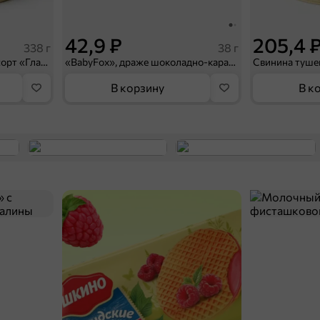
42,9 ₽
205,4 
338 г
38 г
Свинина Экстра, высший сорт «Главпродукт», 338 г
«BabyFox», драже шоколадно-карамельные хрустящие шарики, 38 г
В корзину
В к