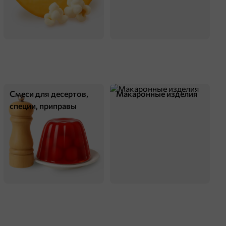
оделиться
Смеси для десертов,
Макаронные изделия
специи, приправы