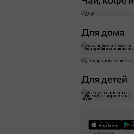
13,8 ₽
16 г
«BabyFox», трубочки Wafer Rolls с начинкой с солёной карамелью, 16 г
Чай
В корзину
Для дома
Батарейки и зажигал
Подарочные пакеты
Для детей
Все для творчества,
игры
О магазине