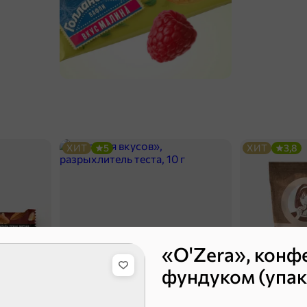
ХИТ
5
ХИТ
3,8
«O'Zera», конф
фундуком (упако