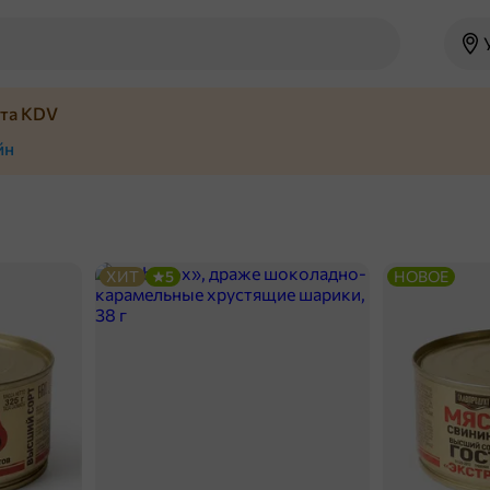
йта KDV
йн
ХИТ
5
НОВОЕ