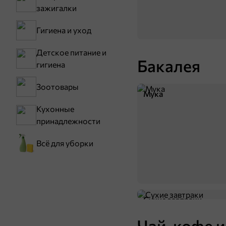
зажигалки
Гигиена и уход
Детское питание и
Бакалея
197,6 ₽
гигиена
0,5 кг
Конфета «Шантарель» (упаковка 0,5 кг)
Зоотовары
Мука
В корзину
Кухонные
принадлежности
ХИТ
5
Всё для уборки
Сухие завтраки
Чай, кофе и
15,6 ₽