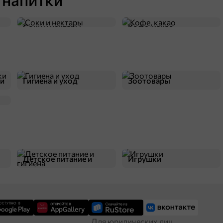
13,8 ₽
16 г
«BabyFox», трубочки Wafer Rolls с ореховой начинкой и какао, 16 г
Соки и нектары
Кофе, какао
В корзину
ки
Гигиена и уход
Зоотовары
Детское питание и
Игрушки
гигиена
Для юридических лиц