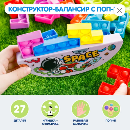
Это новая версия сайта KDV
Вернуть старый дизайн
Новинки
Все
НОВОЕ
НОВОЕ
НОВОЕ
205,4 ₽
326,3 ₽
42,9 ₽
325 г
338 г
Свинина тушеная Экстра «Главпродукт», 325 г
Говядина Экстра «Главпродукт», 338 г
В корзину
В корзину
В корзин