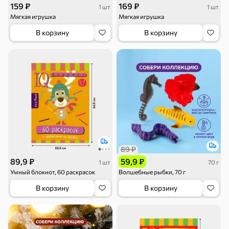
159 ₽
169 ₽
1 шт
1 шт
Мягкая игрушка
Мягкая игрушка
В корзину
В корзину
Торты, рулеты,
Вафли
Крекер
кексы
Драже
Карамель
Пряники
89 ₽
89,9 ₽
59,9 ₽
1 шт
70 г
Умный блокнот, 60 раскрасок
Волшебные рыбки, 70 г
В корзину
В корзину
Круассаны
Жевательная
Шоколадная и
резинка
арахисовая паста