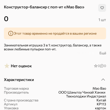
Конструктор-балансир с поп-ит «Mao Bao»
0
1 шт
Этот товар временно не продаётся в вашем регионе
Занимательная игрушка 3 в 1: конструктор, балансир, а также
всеми любимые пупырки поп-ит.
Ещё
Самые маленькие смогут из конструктора собирать фигурки,
ведь его детали крупные и экологически безопасные. С
балансиром можно играть всей семьей или с друзьями,
Нет оценок
0
0
выстраивая на нем детали конструктора одну за другой в
поисках баланса. Попробуйте не уронить ни одной детали!
Характеристики
С щелкающими пупырками поп-ит просто приятно играть,
разминая пальчики.
Торговая марка
Mao Bao
Размер игрушки в упаковке: 21×17,5×4,5 см.
Производитель
ООО Шаньтоу Чэнхай Ханжи
Хиты
Все
Текнолоджи Индастриал
Подойдет для детей старше 3 лет.
Страна производства
Китай
Артикул
KP113
5
4,8
5
ХИТ
ХИТ
ХИТ
– Развивает мелкую моторику, тактильное восприятие,
Упаковка
картон