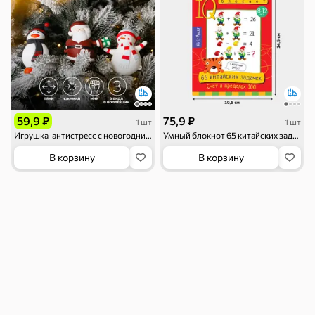
Тараллини
Халва, козинаки
119 ₽
59,9 ₽
75,9 ₽
1 шт
1 шт
Игрушка-антистресс с новогодним дизайном
Умный блокнот 65 китайских задачек «Счет в пределах 100»
В корзину
В корзину
Снеки и орехи
Семечки
Сухарики и
Орехи, мясо,
гренки
рыба
Чипсы и попкорн
Сушеные фрукты