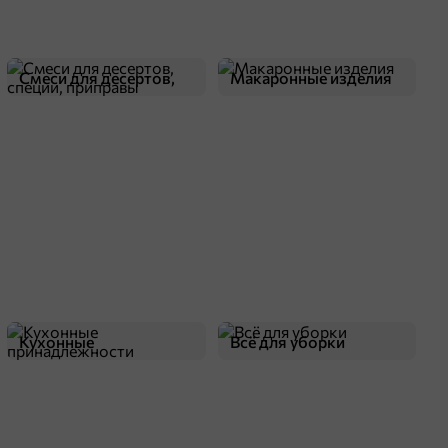
Смеси для десертов,
Макаронные изделия
специи, приправы
Кухонные
Всё для уборки
принадлежности