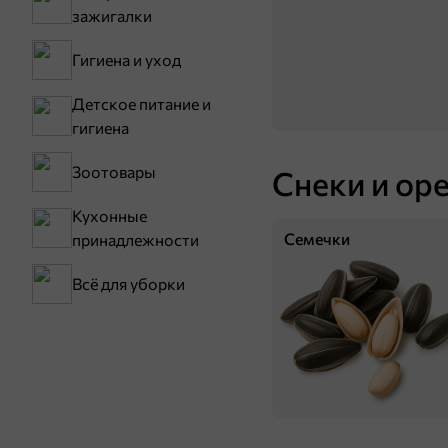
зажигалки
Гигиена и уход
Детское питание и
гигиена
Зоотовары
Снеки и ор
42 ₽
Кухонные
110 г
Семечки
принадлежности
«Nina Farina», кисель с облепихой, 110 г
В корзину
Всё для уборки