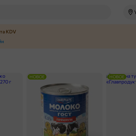
йта KDV
йн
НОВОЕ
НОВОЕ