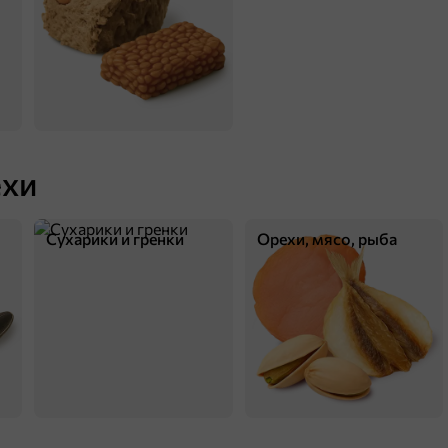
ехи
12 ₽
20 г
Сухарики и гренки
Орехи, мясо, рыба
«Галерея вкусов», приправа для моркови по-корейски, 20 г
В корзину