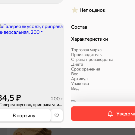
Нет оценок
Состав
Характеристики
Торговая марка
Производитель
Пряники
Круассаны
Страна производства
Диета
Срок хранения
Вес
Артикул
Упаковка
Вид
84,5 ₽
200 г
Смеси для десертов, с
«Галерея вкусов», приправа универсальная, 200 г
Категория
Уведоми
В корзину
Халва, козинаки
П