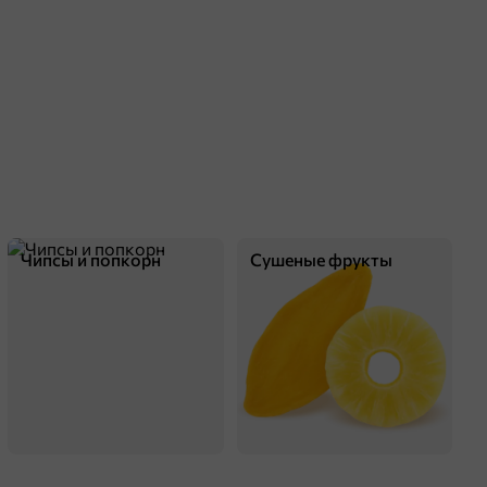
Чипсы и попкорн
Сушеные фрукты