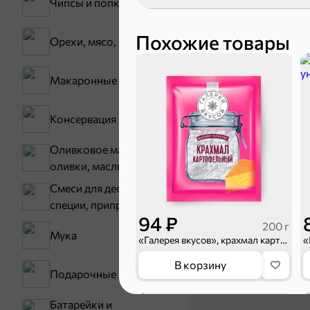
Чипсы и попкорн
Похожие товары
Орехи, мясо, рыба
Макаронные изделия
Консервация
Карамель
Оливковое масло,
оливки, маслины
Смеси для десертов,
специи, приправы
94 ₽
200 г
Мука
«Галерея вкусов», крахмал картофельный, 200 г
В корзину
Подарочные пакеты
Тараллини
5
Батарейки и