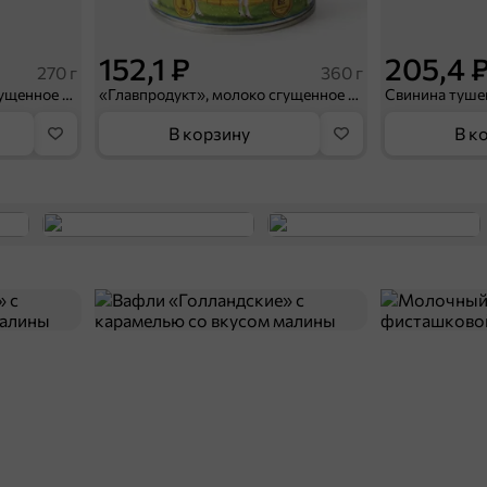
152,1 ₽
205,4 
270 г
360 г
«Главпродукт», молоко сгущенное с миндалём, 270 г
«Главпродукт», молоко сгущенное «Премиум», 360 г
В корзину
В к