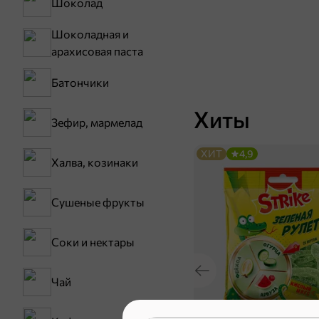
Шоколад
Шоколадная и
арахисовая паста
Батончики
Хиты
Зефир, мармелад
ХИТ
4,9
Халва, козинаки
Сушеные фрукты
Соки и нектары
Чай