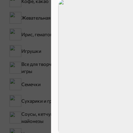
Кофе, какао
30,2 ₽
Жевательная резинка
В корзину
Ирис, гематоген
Сладости и
Игрушки
Все для творчества,
Конфеты
игры
Семечки
Сухарики и гренки
Соусы, кетчупы,
майонезы
Зефир, мармелад