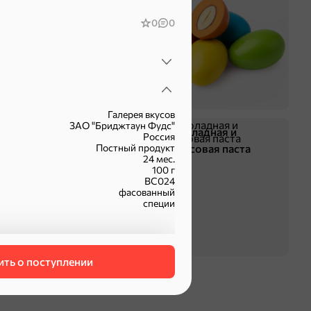
0
0
Галерея вкусов
ЗАО "Бриджтаун Фудс"
Жевательная резинка
Шоколадная и
Россия
Постный продукт
арахисовая паста
24 мес.
100 г
ВС024
фасованный
специи
пеции, приправы
ть о поступлении
оделиться