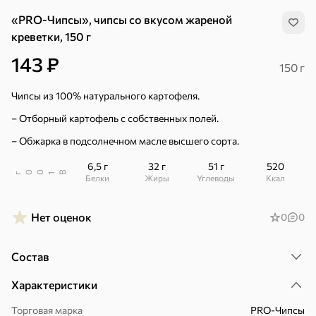
«PRO-Чипсы», чипсы со вкусом жареной
креветки, 150 г
143 ₽
150 г
Чипсы из 100% натурального картофеля.
– Отборный картофель с собственных полей.
– Обжарка в подсолнечном масле высшего сорта.
6,5 г
32 г
51 г
520
В
00
г
1
Белки
Жиры
Углеводы
ккал
Нет оценок
0
0
Состав
Хиты
Все
Характеристики
5
4,8
5
ХИТ
ХИТ
ХИТ
Торговая марка
PRO-Чипсы