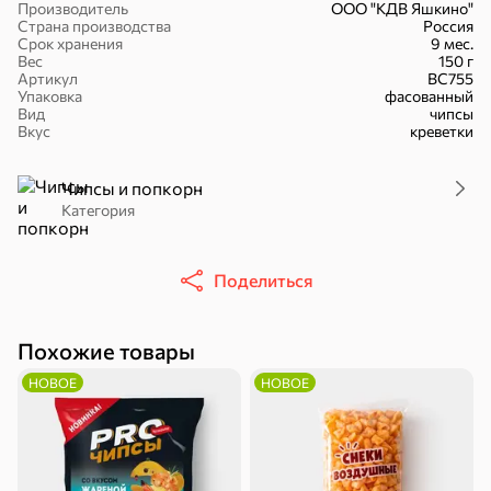
Производитель
ООО "КДВ Яшкино"
Страна производства
Россия
Срок хранения
9 мес.
Вес
150 г
Артикул
ВС755
Упаковка
фасованный
Вид
чипсы
16,7 ₽
Вкус
креветки
17,5 ₽
9,4 ₽
14,2 ₽
30 г
20 г
Батончик «Чио Рио», 30 г
Батончик «Бон-Тайм», 20 г
Чипсы и попкорн
В корзину
Категория
В корзину
В корзин
Сладости и десерты
Поделиться
Конфеты
Ирис, гематоген
Печенье
Похожие товары
Батончики
Шоколад
Зефир, мармелад
НОВОЕ
НОВОЕ
Торты, рулеты,
Вафли
Крекер
кексы
Драже
Карамель
Пряники