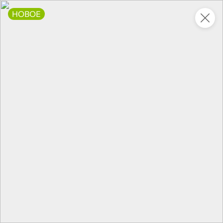
НОВОЕ
Это новая версия сайта KDV
Вернуть старый дизайн
Новинки
Все
5
НОВОЕ
НОВОЕ
НОВОЕ
317,2 ₽
135,2 ₽
110,5 ₽
325 г
240 г
Ветчина классическая «Главпродукт», 325 г
Скумбрия в томатном соусе «Трал Флот», 240 г
В корзину
В корзину
В корзин