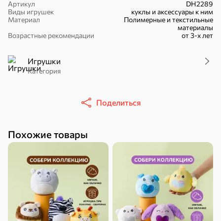
Артикул
DH2289
Виды игрушек
куклы и аксессуары к ним
Материал
Полимерные и текстильные
материалы
Возрастные рекомендации
от 3-х лет
16,7 ₽
Игрушки
17,5 ₽
9,4 ₽
14,2 ₽
30 г
20 г
Категория
Батончик «Чио Рио», 30 г
Батончик «Бон-Тайм», 20 г
В корзину
В корзину
В корзин
Поделиться
Сладости и десерты
Похожие товары
Конфеты
Ирис, гематоген
Печенье
Батончики
Шоколад
Зефир, мармелад
Торты, рулеты,
Вафли
Крекер
кексы
Драже
Карамель
Пряники