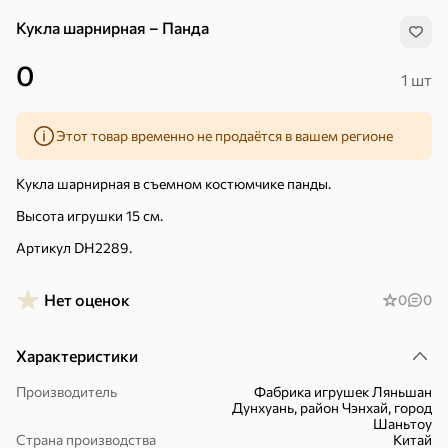
Кукла шарнирная – Панда
0
1 шт
Этот товар временно не продаётся в вашем регионе
Кукла шарнирная в съемном костюмчике панды.
Высота игрушки 15 см.
Артикул DH2289.
Нет оценок
0
0
Характеристики
Хиты
Все
Производитель
Фабрика игрушек Ляньшан
Дунхуань, район Чэнхай, город
Шаньтоу
5
4,8
5
ХИТ
ХИТ
ХИТ
Страна производства
Китай