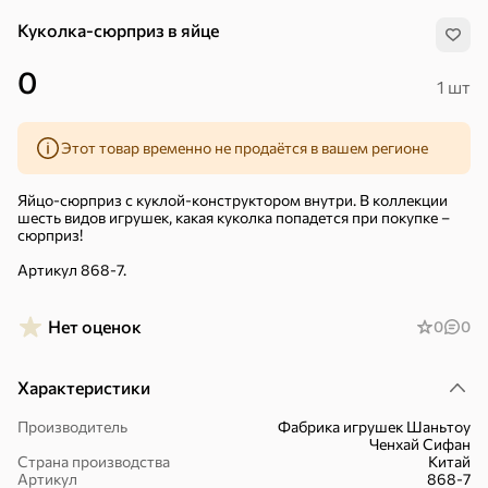
Куколка-сюрприз в яйце
0
1 шт
Этот товар временно не продаётся в вашем регионе
Яйцо-сюрприз с куклой-конструктором внутри. В коллекции
шесть видов игрушек, какая куколка попадется при покупке –
сюрприз!
Артикул 868-7.
Нет оценок
0
0
Характеристики
Хиты
Все
Производитель
Фабрика игрушек Шаньтоу
Ченхай Сифан
Страна производства
Китай
4,9
4,3
5
ХИТ
ХИТ
ХИТ
Артикул
868-7