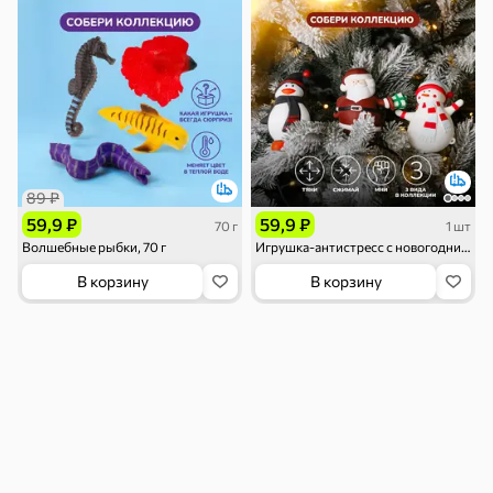
Семечки
Сухарики и
Орехи, мясо,
гренки
рыба
Чипсы и попкорн
Сушеные фрукты
89 ₽
119 ₽
59,9 ₽
59,9 ₽
70 г
1 шт
Бакалея
Волшебные рыбки, 70 г
Игрушка-антистресс с новогодним дизайном
В корзину
В корзину
Мука
Соусы, кетчупы,
Оливковое
майонезы
масло, оливки,
маслины
Смеси для
Макаронные
Сухие завтраки
десертов, специи,
изделия
приправы