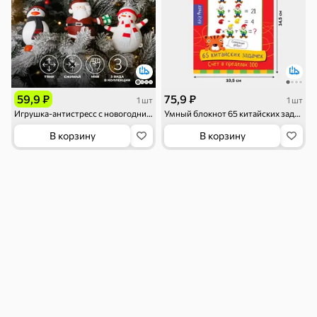
Семечки
Сухарики и
Орехи, мясо,
гренки
рыба
Чипсы и попкорн
Сушеные фрукты
119 ₽
59,9 ₽
75,9 ₽
1 шт
1 шт
Игрушка-антистресс с новогодним дизайном
Умный блокнот 65 китайских задачек «Счет в пределах 100»
В корзину
В корзину
Бакалея
Мука
Соусы, кетчупы,
Оливковое
майонезы
масло, оливки,
маслины
Смеси для
Макаронные
Сухие завтраки
десертов, специи,
изделия
приправы