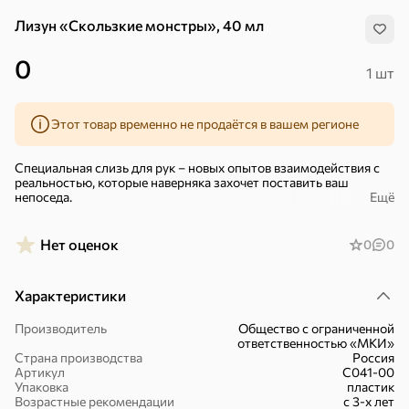
Лизун «Скользкие монстры», 40 мл
0
1 шт
Этот товар временно не продаётся в вашем регионе
Специальная слизь для рук – новых опытов взаимодействия с
реальностью, которые наверняка захочет поставить ваш
непоседа.
Ещё
Внутри баночки находятся особая слизь. Она легко разделяется
на части, принимает различные формы и снова собирается, не
Нет оценок
0
0
оставляя следов на руках и столе. Скользкие монстры не боятся
ударов и очень любят пальчиковый массаж.
Характеристики
Скользкие монстры пахнут колой и бывают нескольких цветов
голубой, розовый, зелёный, желтый, оранжевый и фиолетовый.
Каждый продается отдельно, какой именно попадется при
Производитель
Общество с ограниченной
покупке – сюрприз!
ответственностью «МКИ»
Хиты
Все
Страна производства
Россия
Подойдет для детей старше 3 лет. Размер игрушки в упаковке
Артикул
С041-00
4,3×4,3×5 см.
Упаковка
пластик
5
4,8
5
ХИТ
ХИТ
ХИТ
Возрастные рекомендации
с 3-х лет