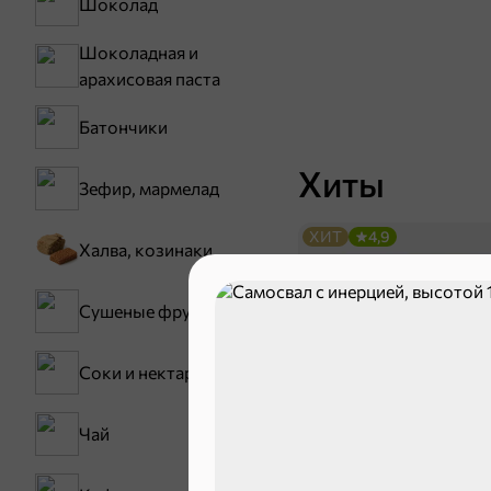
Шоколад
Шоколадная и
арахисовая паста
Батончики
Хиты
Зефир, мармелад
ХИТ
4,9
Халва, козинаки
Сушеные фрукты
Соки и нектары
Чай