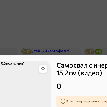
ХИТ
ХИТ
5
Самосвал с ине
15,2см (видео)
0
Этот товар временно не п