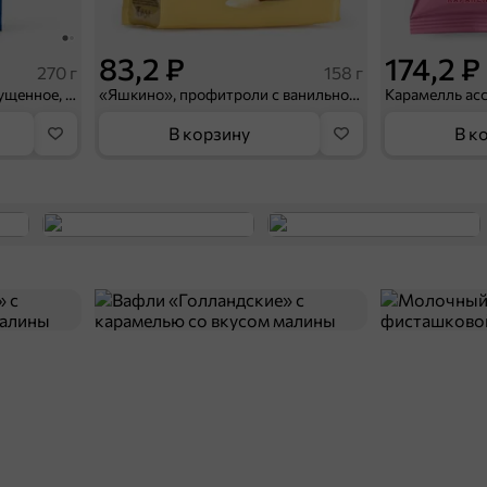
83,2 ₽
174,2 ₽
270 г
158 г
«Главпродукт», молоко сгущенное, 270 г
«Яшкино», профитроли с ванильной начинкой, 158 г
Карамелль асс
В корзину
В к