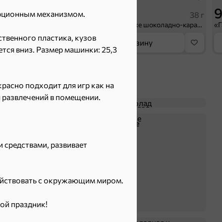
42,9 ₽
9
рционным механизмом.
10 г
38 г
«Галерея вкусов», разрыхлитель теста, 10 г
«BabyFox», драже шоколадно-карамельные хрустящие шарики, 38 г
твенного пластика, кузов
орзину
В корзину
ется вниз. Размер машинки: 25,3
красно подходит для игр как на
я развлечений в помещении.
Батончики
Шоколад
Крекер
Драже
 средствами, развивает
ействовать с окружающим миром.
ой праздник!