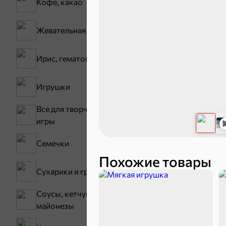
Кофе, какао
30,2 ₽
Жевательная резинка
В корзину
Ирис, гематоген
Сладости и
Игрушки
Все для творчества,
Конфеты
игры
Зефир, мармелад
Семечки
Похожие товары
Сухарики и гренки
Соусы, кетчупы,
майонезы