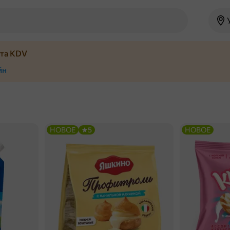
йта KDV
йн
НОВОЕ
5
НОВОЕ