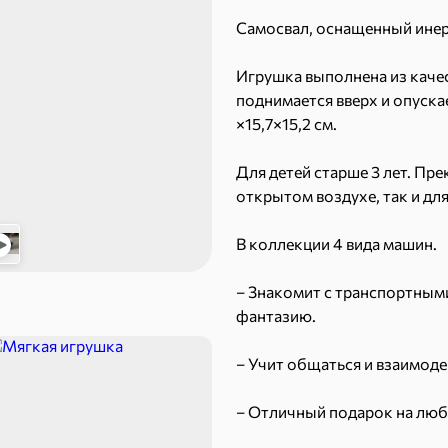
43,7 ₽
7,2 ₽
Самосвал, оснащенный ине
70 г
40 г
«Strike», мармелад «Зелёная рулетка», 70 г
«Хрустящий картофель», чипсы с солью, произведены из свежего картофеля, 40 г
Игрушка выполнена из качес
В корзину
В к
поднимается вверх и опуска
×15,7×15,2 см.
 десерты
Для детей старше 3 лет. Пре
открытом воздухе, так и дл
Ирис, гематоген
Печенье
В коллекции 4 вида машин.
Торты, рулеты, кексы
Вафли
– Знакомит с транспортными
фантазию.
– Учит общаться и взаимод
– Отличный подарок на люб