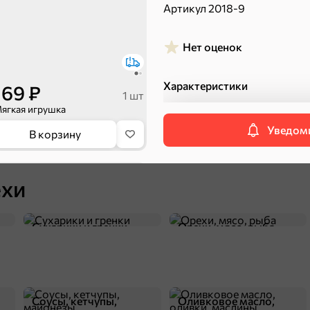
Пряники
Круассаны
Артикул 2018-9
Нет оценок
Характеристики
169 ₽
1 шт
ягкая игрушка
Производитель
Артикул
Уведоми
Упаковка
В корзину
Виды игрушек
Халва, козинаки
Материал
Возрастные рекомендации
ехи
Игрушки
Категория
Сухарики и гренки
Орехи, мясо, рыба
П
Соусы, кетчупы,
Оливковое масло,
89 ₽