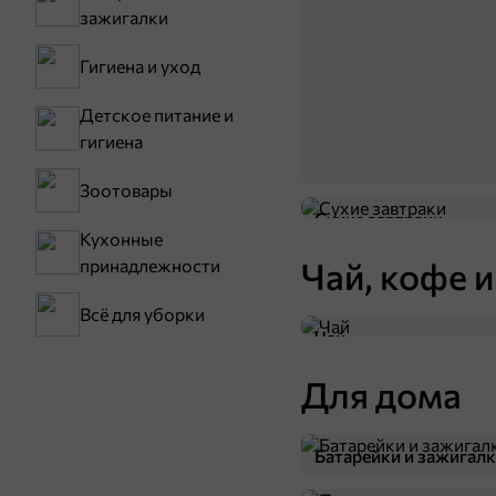
зажигалки
89,9 ₽
1 шт
Умный блокнот, 60 раскрасок
В
Гигиена и уход
В корзину
Детское питание и
гигиена
Зоотовары
Сухие завтраки
Кухонные
Чай, кофе и
принадлежности
Всё для уборки
Чай
119 ₽
Для дома
59,9 ₽
1 шт
Игрушка-антистресс с новогодним дизайном
Батарейки и зажигал
В корзину