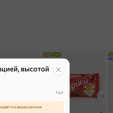
ХИТ
5
Х
рцией, высотой
1 шт
родаётся в вашем регионе