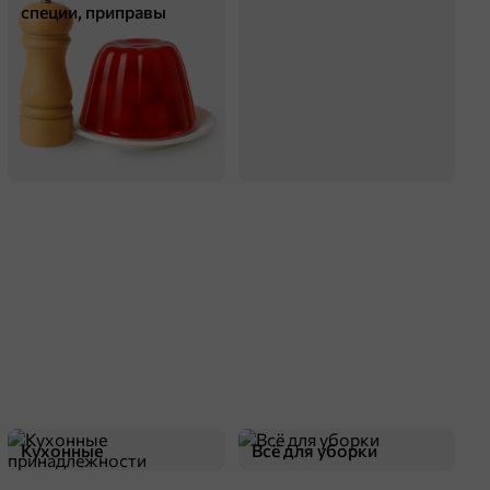
специи, приправы
Кухонные
Всё для уборки
принадлежности