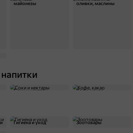
майонезы
оливки, маслины
59,9 ₽
70 г
олшебные рыбки, 70 г
В корзину
 напитки
Соки и нектары
Кофе, какао
75,9 ₽
1 шт
Умный блокнот 65 китайских задачек «Счет в пределах 100»
ки
Гигиена и уход
Зоотовары
В корзину