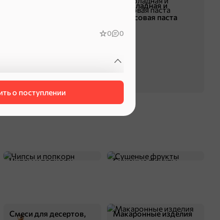
Жевательная резинка
Шоколадная и
арахисовая паста
0
0
ООО Шаньтоу Близард Тойс
2018-9
ть о поступлении
пакет
машинки и наборы
пластик
от 3-х лет
Чипсы и попкорн
Сушеные фрукты
оделиться
Смеси для десертов,
Макаронные изделия