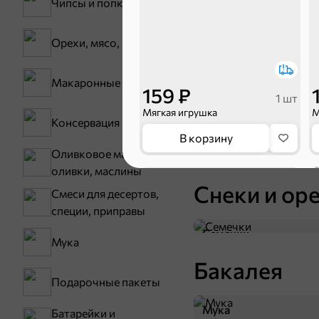
Чипсы и попкорн
Карамель
Орехи, мясо, рыба
Макаронные изделия
159 ₽
1 шт
Мягкая игрушка
М
Консервация
В корзину
Оливковое масло,
Тараллини
оливки, маслины
Снеки и ор
Смеси для десертов,
специи, приправы
Семечки
Мука
Бакалея
Подарочные пакеты
Мука
Батарейки и