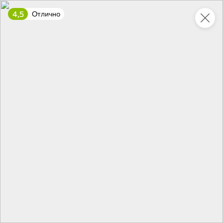
4,5
Отлично
Это новая версия сайта KDV
Вернуть старый дизайн
Новинки
Все
5
5
НОВОЕ
НОВОЕ
НОВОЕ
83,2 ₽
205,4 ₽
63,7 ₽
18 г
600 г
Тампоны Нормал, 8 шт «Periodica», 18 г
«Главпродукт», молоко сгущенное, 600 г
В корзину
В корзину
В корзин