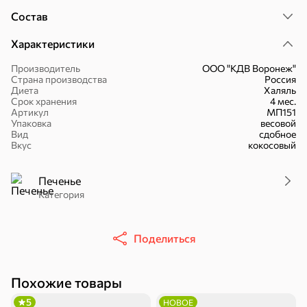
Состав
Характеристики
Производитель
ООО "КДВ Воронеж"
Страна производства
Россия
Диета
Халяль
30,2 ₽
43,7 ₽
7,2 ₽
70 г
40 г
Срок хранения
4 мес.
«Strike», мармелад «Зелёная рулетка», 70 г
«Хрустящий картофель», чипсы с солью, произведены из свежего картофеля, 40 г
Артикул
МП151
Упаковка
весовой
В корзину
В корзину
В корзин
Вид
сдобное
Вкус
кокосовый
Сладости и десерты
Печенье
Категория
Конфеты
Ирис, гематоген
Печенье
Батончики
Шоколад
Зефир, мармелад
Поделиться
Торты, рулеты,
Вафли
Крекер
кексы
Похожие товары
Драже
Карамель
Пряники
5
НОВОЕ