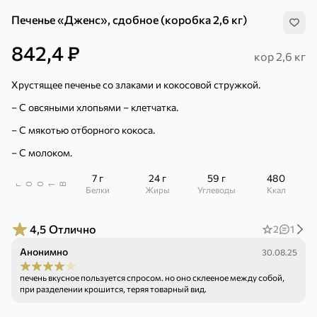
Печенье «Дженс», сдобное (коробка 2,6 кг)
842,4 ₽
кор 2,6 кг
Хрустящее печенье со злаками и кокосовой стружкой.
– С овсяными хлопьями – клетчатка.
– С мякотью отборного кокоса.
– С молоком.
7 г
24 г
59 г
480
В
00
г
1
Белки
Жиры
Углеводы
ккал
4,5
Отлично
2
1
Анонимно
30.08.25
Хиты
Все
печень вкусное пользуется спросом. но оно склееное между собой,
при разделении крошится, теряя товарный вид.
4,9
5
ХИТ
ХИТ
ХИТ