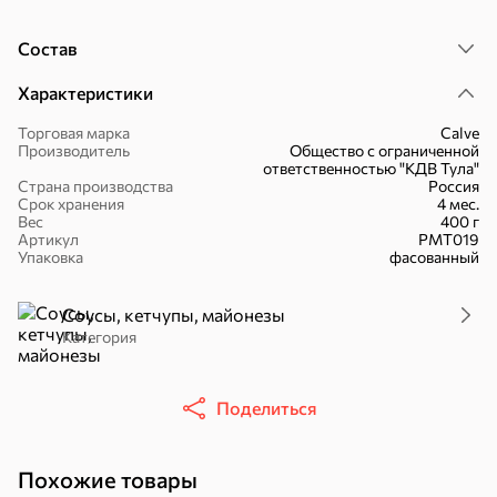
Состав
Характеристики
51,7 ₽
Торговая марка
Calve
Производитель
Общество с ограниченной
30,2 ₽
41,4 ₽
7,2 ₽
70 г
36 г
ответственностью "КДВ Тула"
«Strike», мармелад «Зелёная рулетка», 70 г
«Nut&Go», батончик с миндалём, пеканом, карамелью, морской солью, 36 г
Страна производства
Россия
Срок хранения
4 мес.
В корзину
В корзину
В корзин
Вес
400 г
Артикул
РМТ019
Упаковка
фасованный
Сладости и десерты
Соусы, кетчупы, майонезы
Конфеты
Ирис, гематоген
Печенье
Категория
Батончики
Шоколад
Зефир, мармелад
Поделиться
Торты, рулеты,
Вафли
Крекер
кексы
Похожие товары
Драже
Карамель
Пряники