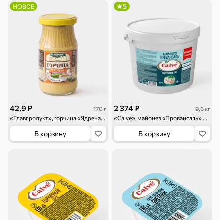
5
НОВОЕ
Круассаны
Жевательная
Шоколадная и
резинка
арахисовая паста
Тараллини
Халва, козинаки
42,9 ₽
2 374 ₽
170 г
9,6 кг
Снеки и орехи
«Главпродукт», горчица «Ядреная», 170 г
«Calve», майонез «Провансаль» 67%, 10л, 9,6 кг
В корзину
В корзину
Семечки
Сухарики и
Орехи, мясо,
гренки
рыба
Чипсы и попкорн
Сушеные фрукты
Бакалея
Мука
Соусы, кетчупы,
Оливковое
майонезы
масло, оливки,