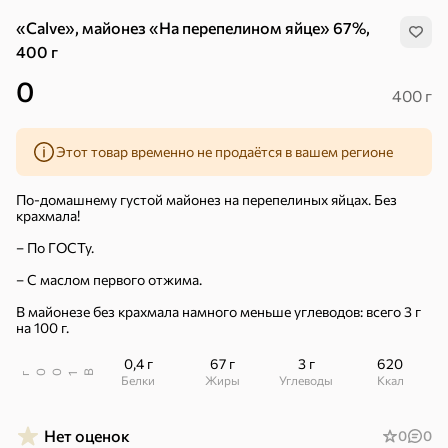
«Calve», майонез «На перепелином яйце» 67%,
400 г
0
400 г
Этот товар временно не продаётся в вашем регионе
По-домашнему густой майонез на перепелиных яйцах. Без
крахмала!
– По ГОСТу.
– С маслом первого отжима.
В майонезе без крахмала намного меньше углеводов: всего 3 г
на 100 г.
0,4 г
67 г
3 г
620
В
00
г
1
Хиты
Белки
Жиры
Углеводы
ккал
Все
4,9
4,3
5
ХИТ
ХИТ
ХИТ
Нет оценок
0
0