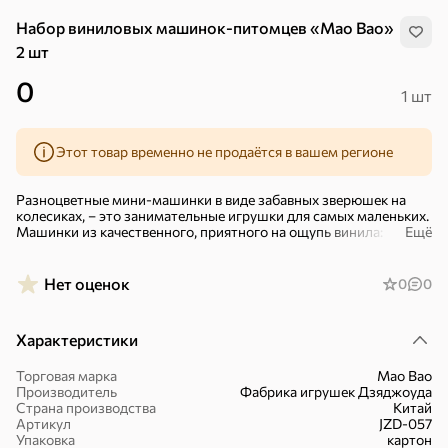
Набор виниловых машинок-питомцев «Mao Bao»
2 шт
0
1 шт
Этот товар временно не продаётся в вашем регионе
Разноцветные мини-машинки в виде забавных зверюшек на
колесиках, – это занимательные игрушки для самых маленьких.
Машинки из качественного, приятного на ощупь винила:
Ещё
питомца можно катать по поверхности, купаться с ним и играть
в песочнице.
Нет оценок
0
0
Малышам будет легко придумывать и разыгрывать
разнообразные увлекательные сценки со зверюшками. В
игрушках отсутствуют острые края, что делает их абсолютно
Характеристики
безопасными.
Размер машинки-питомца: 7×4,2×6,5 см.
Торговая марка
Mao Bao
Хиты
Все
Производитель
Фабрика игрушек Дзяджоуда
Размер набора в упаковке: 14,5×7,5×10,5 см.
Страна производства
Китай
Артикул
JZD-057
4,9
4,3
5
ХИТ
ХИТ
ХИТ
Подходит для детей старше 18 месяцев.
Упаковка
картон