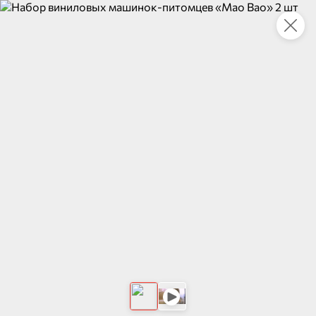
Это новая версия сайта KDV
Вернуть старый дизайн
Новинки
Все
НОВОЕ
НОВОЕ
НОВОЕ
149,5 ₽
74,1 ₽
62,2 ₽
338 г
170 г
Говядина тушеная, высший сорт «Товарищ Мясофф», 338 г
Аджика «Кавказская» «Главпродукт», 170 г
В корзину
В корзину
В корзин