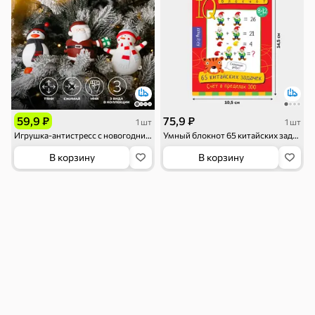
Смеси для
Макаронные
Сухие завтраки
десертов, специи,
изделия
приправы
119 ₽
59,9 ₽
75,9 ₽
1 шт
1 шт
Чай, кофе и напитки
Игрушка-антистресс с новогодним дизайном
Умный блокнот 65 китайских задачек «Счет в пределах 100»
В корзину
В корзину
Чай
Соки и нектары
Кофе, какао
Для дома
Батарейки и
Гигиена и уход
Зоотовары
зажигалки