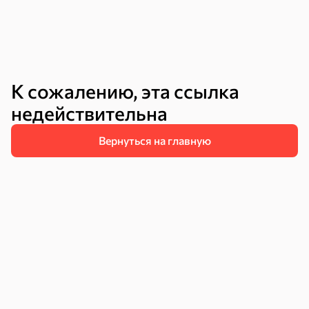
Круассаны
Жевательная
Шоколадная и
резинка
арахисовая паста
Тараллини
Халва, козинаки
К сожалению, эта ссылка
недействительна
Вернуться на главную
Снеки и орехи
Семечки
Сухарики и
Орехи, мясо,
гренки
рыба
Чипсы и попкорн
Сушеные фрукты
Бакалея
Мука
Соусы, кетчупы,
Оливковое
майонезы
масло, оливки,
маслины