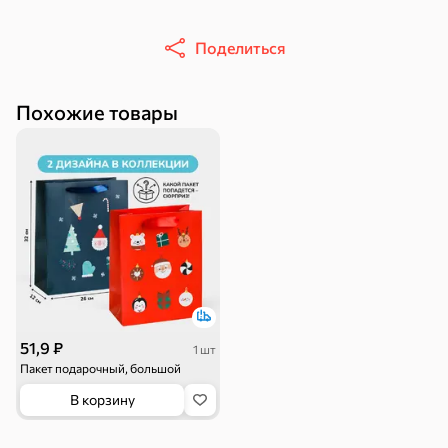
Поделиться
Похожие товары
16,7 ₽
17,5 ₽
9,4 ₽
14,2 ₽
30 г
20 г
Батончик «Чио Рио», 30 г
Батончик «Бон-Тайм», 20 г
В корзину
В корзину
В корзин
Сладости и десерты
Конфеты
Ирис, гематоген
Печенье
51,9 ₽
1 шт
Пакет подарочный, большой
В корзину
Батончики
Шоколад
Зефир, мармелад