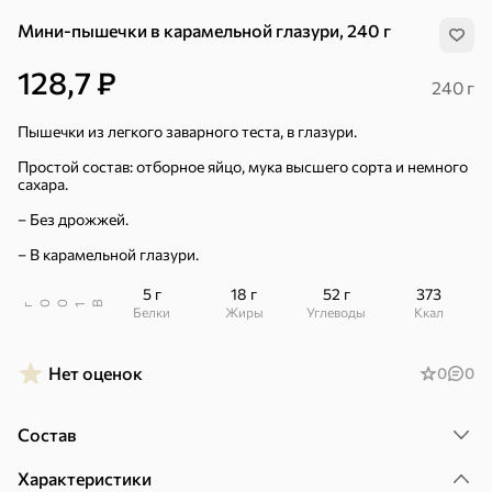
Мини-пышечки в карамельной глазури, 240 г
128,7 ₽
240 г
Пышечки из легкого заварного теста, в глазури.
Простой состав: отборное яйцо, мука высшего сорта и немного
сахара.
– Без дрожжей.
– В карамельной глазури.
5 г
18 г
52 г
373
В
00
г
1
Белки
Жиры
Углеводы
ккал
Нет оценок
0
0
Хиты
Все
Состав
4,9
5
ХИТ
ХИТ
ХИТ
Характеристики