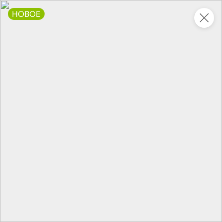
НОВОЕ
Это новая версия сайта KDV
Вернуть старый дизайн
Новинки
Все
4,6
НОВОЕ
НОВОЕ
ХИТ
158,6 ₽
135,2 ₽
67,6 ₽
250 г
240 г
Говядина тушеная, высший сорт «Главпродукт», 250 г
Скумбрия в томатном соусе «Трал Флот», 240 г
В корзину
В корзину
В корзин