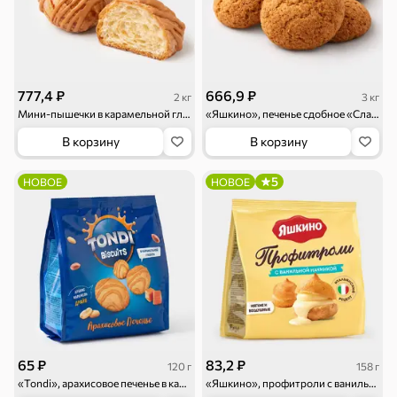
Круассаны
Жевательная
Шоколадная и
резинка
арахисовая паста
Тараллини
Халва, козинаки
777,4 ₽
666,9 ₽
2 кг
3 кг
Снеки и орехи
Мини-пышечки в карамельной глазури (коробка 2 кг)
«Яшкино», печенье сдобное «Сластье» (коробка 3 кг)
В корзину
В корзину
Семечки
Сухарики и
Орехи, мясо,
гренки
рыба
5
НОВОЕ
НОВОЕ
Чипсы и попкорн
Сушеные фрукты
65 ₽
83,2 ₽
120 г
158 г
«Tondi», арахисовое печенье в карамельной глазури, 120 г
«Яшкино», профитроли с ванильной начинкой, 158 г