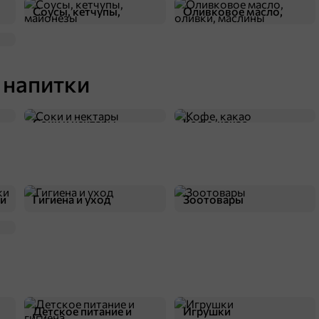
Соусы, кетчупы,
Оливковое масло,
майонезы
оливки, маслины
 напитки
Соки и нектары
Кофе, какао
ки
Гигиена и уход
Зоотовары
Детское питание и
Игрушки