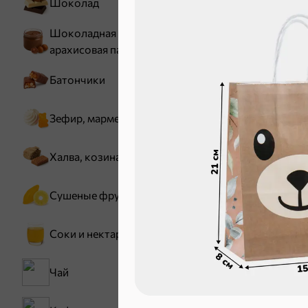
Шоколад
Шоколадная и
арахисовая паста
Батончики
Зефир, мармелад
30,2 ₽
Халва, козинаки
В корзину
Сушеные фрукты
Соки и нектары
Сладости и
Чай
Конфеты
Зефир, мармелад