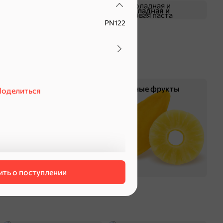
Жевательная резинка
Шоколадная и
арахисовая паста
PN122
Чипсы и попкорн
Сушеные фрукты
оделиться
ть о поступлении