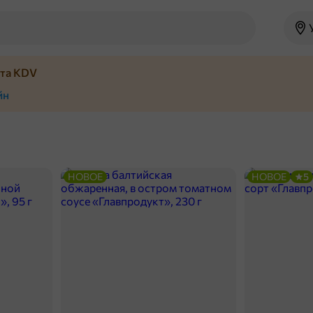
йта KDV
йн
НОВОЕ
НОВОЕ
5