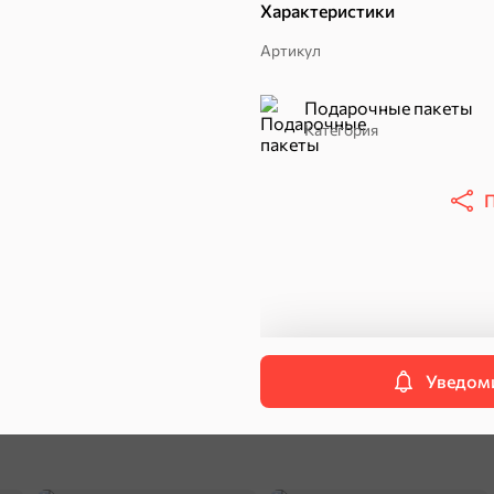
Характеристики
Пряники
Круассаны
Артикул
Халва, козинаки
Подарочные пакеты
ехи
Категория
Сухарики и гренки
Орехи, мясо, рыба
П
Уведоми