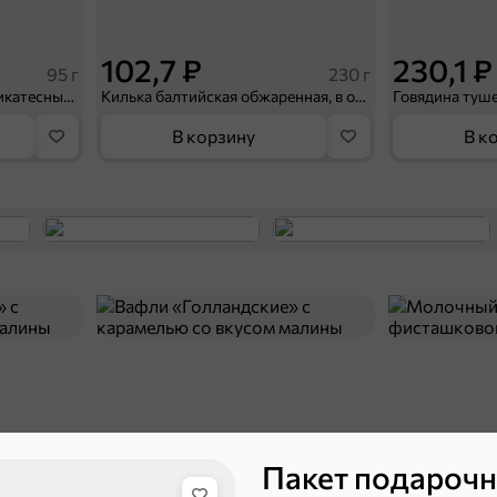
102,7 ₽
230,1 ₽
95 г
230 г
Паштет печеночный «Деликатесный» с куриной печенью «Мясной союз», 95 г
Килька балтийская обжаренная, в остром томатном соусе «Главпродукт», 230 г
В корзину
В к
ХИТ
ХИТ
5
Пакет подароч