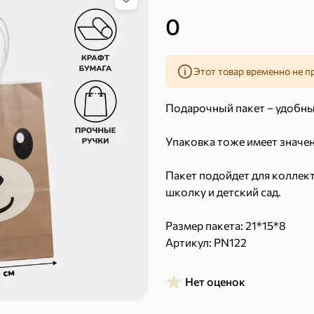
0
Этот товар временно не п
Подарочный пакет – удобны
Упаковка тоже имеет значен
43,7 ₽
7,2 ₽
70 г
40 г
«Strike», мармелад «Зелёная рулетка», 70 г
«Хрустящий картофель», чипсы с солью, произведены из свежего картофеля, 40 г
Пакет подойдет для коллект
школку и детский сад.
В корзину
В к
Размер пакета: 21*15*8
 десерты
Артикул: PN122
Нет оценок
Ирис, гематоген
Печенье
Торты, рулеты, кексы
Вафли