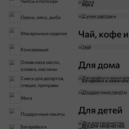
Чипсы и попкорн
Мука
Орехи, мясо, рыба
Сухие завтраки
Чай, кофе и
Макаронные изделия
Консервация
Чай
Для дома
Оливковое масло,
оливки, маслины
Смеси для десертов,
Батарейки и зажигал
специи, приправы
Подарочные пакеты
Мука
Для детей
Подарочные пакеты
Все для творчества,
Батарейки и