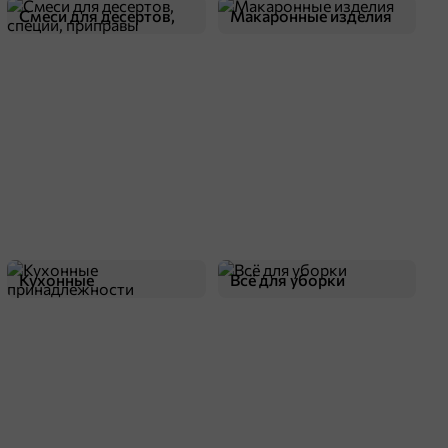
Смеси для десертов,
Макаронные изделия
специи, приправы
Кухонные
Всё для уборки
принадлежности