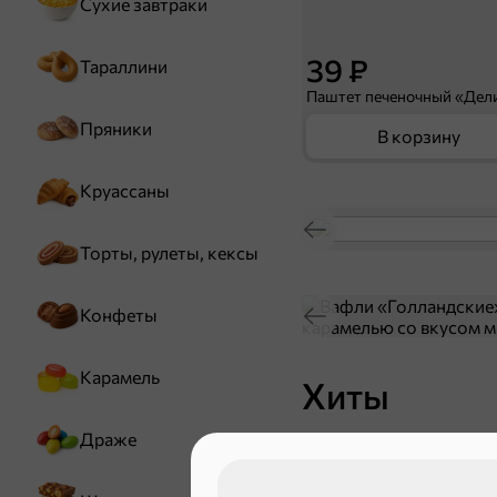
Сухие завтраки
39 ₽
Тараллини
Пряники
В корзину
Круассаны
Торты, рулеты, кексы
Конфеты
Карамель
Хиты
Драже
ХИТ
4,9