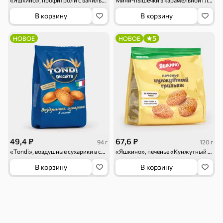
«Яшкино», профитроли с ванильной начинкой, 158 г
Мини-пышечки в карамельной глазури, 240 г
В корзину
В корзину
5
НОВОЕ
НОВОЕ
Бакалея
Мука
Соусы, кетчупы,
Оливковое
майонезы
масло, оливки,
маслины
Смеси для
Макаронные
Сухие завтраки
десертов, специи,
изделия
приправы
49,4 ₽
67,6 ₽
94 г
120 г
«Tondi», воздушные сухарики в сахаре с молочным вкусом, 94 г
«Яшкино», печенье «Кунжутный грильяж», 120 г
В корзину
В корзину
Чай, кофе и напитки
Чай
Соки и нектары
Кофе, какао