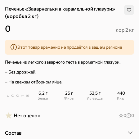
Печенье «Заварнельки в карамельной глазури»
(коробка 2 кг)
0
кор 2 кг
Этот товар временно не продаётся в вашем регионе
Печенье из легкого заварного теста в ароматной глазури.
– Без дрожжей.
– На свежем отборном яйце.
6,2 г
25 г
53,5 г
440
В
00
г
1
Белки
Жиры
Углеводы
ккал
Нет оценок
0
0
Хиты
Все
5
4,8
5
Состав
ХИТ
ХИТ
ХИТ