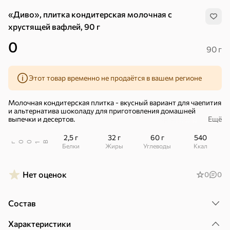
«Диво», плитка кондитерская молочная с
хрустящей вафлей, 90 г
0
90 г
Этот товар временно не продаётся в вашем регионе
Молочная кондитерская плитка - вкусный вариант для чаепития
и альтернатива шоколаду для приготовления домашней
выпечки и десертов.
Ещё
Натуральный какао-порошок – основа кондитерской плитки,
2,5 г
32 г
60 г
540
гарантирует десерту манящий шоколадный вкус.
В
00
г
1
Белки
Жиры
Углеводы
ккал
Более плотная текстура позволяет приготовить великолепную
глазурь, а также сохранить кружева шоколадной стружки.
Нет оценок
0
0
Хрустящая вафля придает структуре плитки контрастность.
Хиты
Все
Демократичная цена, - плитка на 40% дешевле шоколада, -
Состав
дарит безграничные возможности для кулинарного
самовыражения.
4,9
5
ХИТ
ХИТ
ХИТ
Характеристики