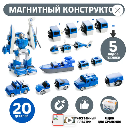
Это новая версия сайта KDV
Вернуть старый дизайн
Новинки
Все
5
НОВОЕ
НОВОЕ
НОВОЕ
198,9 ₽
23,6 ₽
109,2 ₽
325 г
95 г
Буженина «Классическая» «Главпродукт», 325 г
Паштет печеночный «Деликатесный» с шампиньонами «Мясной союз», 95 г
В корзину
В корзину
В корзин