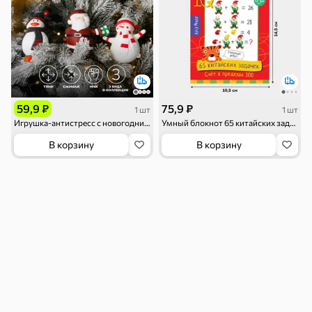
Семечки
Сухарики и
Орехи, мясо,
гренки
рыба
Чипсы и попкорн
Сушеные фрукты
119 ₽
59,9 ₽
75,9 ₽
1 шт
1 шт
Игрушка-антистресс с новогодним дизайном
Умный блокнот 65 китайских задачек «Счет в пределах 100»
В корзину
В корзину
Бакалея
Мука
Соусы, кетчупы,
Оливковое
майонезы
масло, оливки,
маслины
Смеси для
Макаронные
Сухие завтраки
десертов, специи,
изделия
приправы
Чай, кофе и напитки