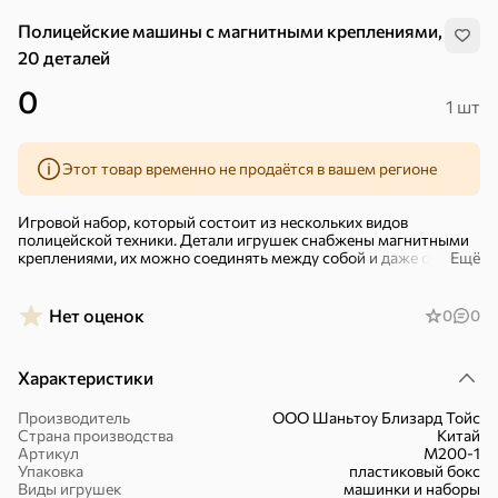
Полицейские машины с магнитными креплениями,
20 деталей
0
1 шт
Этот товар временно не продаётся в вашем регионе
Игровой набор, который состоит из нескольких видов
полицейской техники. Детали игрушек снабжены магнитными
креплениями, их можно соединять между собой и даже собрать
Ещё
робота!
В составе набора: легковой автомобиль; бронеавтомобиль;
Нет оценок
0
0
джип; катер; вертолет; ноги робота и еще несколько общих
деталей, в том числе инерционная, а также контейнер.
Характеристики
Набор займет достойное место в коллекции каждого мальчика.
Такие игрушки не будут пылиться на полке, потому что дарят
море возможностей для творческого игрового процесса,
Производитель
ООО Шаньтоу Близард Тойс
Хиты
Все
позволяя ребенку почувствовать себя настоящим творцом!
Страна производства
Китай
Артикул
M200-1
Набор упакован в пластиковый контейнер с крышкой, в
Упаковка
пластиковый бокс
4,9
4,3
5
ХИТ
ХИТ
ХИТ
котором игрушки удобно хранить. Подойдет для детей старше
Виды игрушек
машинки и наборы