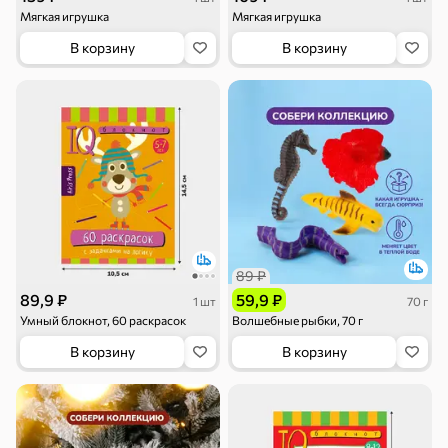
Мягкая игрушка
Мягкая игрушка
В корзину
В корзину
Драже
Карамель
Пряники
Круассаны
Жевательная
Шоколадная и
резинка
арахисовая паста
89 ₽
89,9 ₽
59,9 ₽
1 шт
70 г
Умный блокнот, 60 раскрасок
Волшебные рыбки, 70 г
В корзину
В корзину
Тараллини
Халва, козинаки
Снеки и орехи