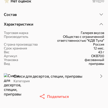
Нет оценок
0
0
Состав
Характеристики
51,7 ₽
Торговая марка
Галерея вкусов
30,2 ₽
41,4 ₽
7,2 ₽
70 г
36 г
Производитель
Общество с ограниченной
«Strike», мармелад «Зелёная рулетка», 70 г
«Nut&Go», батончик с миндалём, пеканом, карамелью, морской солью, 36 г
ответственностью "КДВ Тула"
Страна производства
Россия
В корзину
В корзину
В корзин
Срок хранения
12 мес.
Вес
43 г
Артикул
ОКВ700
Упаковка
фасованный
Сладости и десерты
Вид
приправы
Конфеты
Ирис, гематоген
Печенье
Смеси для десертов, специи, приправы
Категория
Батончики
Шоколад
Зефир, мармелад
Торты, рулеты,
Вафли
Крекер
Поделиться
кексы
Драже
Карамель
Пряники