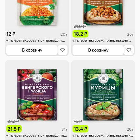
21,8 ₽
Смеси для
Макаронные
Сухие завтраки
12 ₽
18,2 ₽
20 г
26 г
десертов, специи,
изделия
«Галерея вкусов», приправа для моркови по-корейски, 20 г
«Галерея вкусов», приправа для макарон с грибами в сливочном соусе, 26 г
приправы
В корзину
В корзину
Чай, кофе и напитки
Чай
Соки и нектары
Кофе, какао
Для дома
Батарейки и
Гигиена и уход
Зоотовары
зажигалки
27,2 ₽
15 ₽
21,5 ₽
13,4 ₽
31 г
20 г
«Галерея вкусов», приправа для венгерского гуляша с паприкой, 31 г
«Галерея вкусов», приправа для курицы в сливочном соусе с итальянскими травами, 20 г