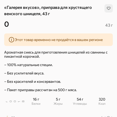
«Галерея вкусов», приправа для хрустящего
венского шницеля, 43 г
0
43 г
Этот товар временно не продаётся в вашем регионе
Ароматная смесь для приготовления шницелей из свинины с
пикантной корочкой.
– 100% натуральные специи.
– Без усилителей вкуса.
– Без красителей и консервантов.
– Пакет приправы рассчитан на 500 г мяса.
16 г
5 г
54 г
320
Хиты
Все
В
00
г
1
Белки
Жиры
Углеводы
ккал
4,9
4,3
5
ХИТ
ХИТ
ХИТ