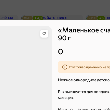
ХИТ
4,3
ХИТ
5
«Маленькое сча
90 г
0
Этот товар временно не п
51,7 ₽
Нежное однородное детское
41,4 ₽
7,2 ₽
70 г
36 г
«Strike», мармелад «Зелёная рулетка», 70 г
«Nut&Go», батончик с миндалём, пеканом, карамелью, морской солью, 36 г
Рекомендуется для полдника 
В корзину
В к
месяцев.
Мягкую упаковку пюре удобн