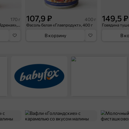
107,9 ₽
149,5 ₽
170 г
400 г
«Главпродукт», горчица «Ядреная», 170 г
Фасоль белая «Главпродукт», 400 г
В корзину
В к