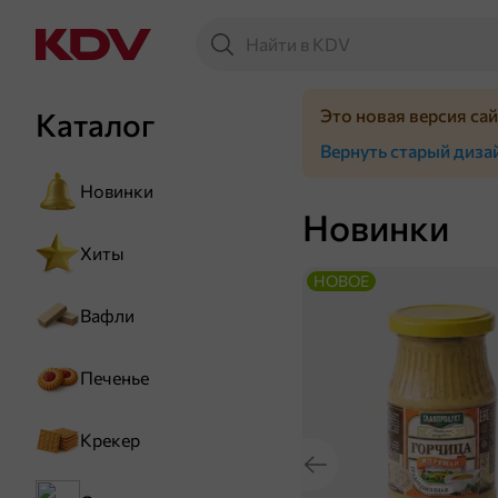
Это новая версия са
Каталог
Вернуть старый диза
Новинки
Новинки
Хиты
НОВОЕ
Вафли
Печенье
Крекер