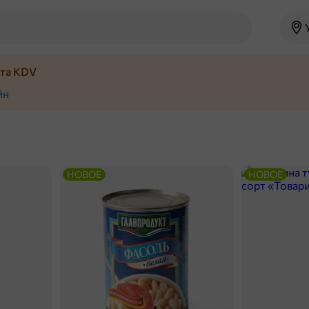
йта KDV
йн
НОВОЕ
НОВОЕ