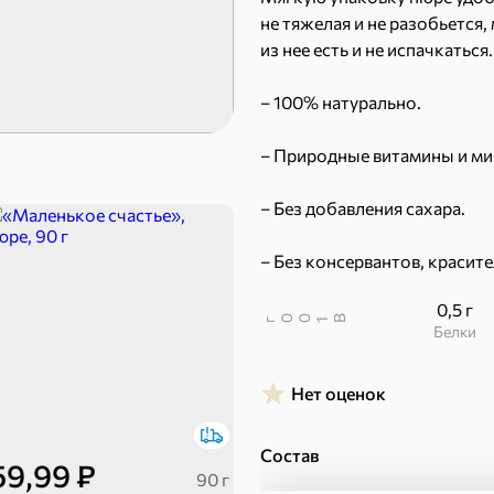
 десерты
не тяжелая и не разобьетс
из нее есть и не испачкаться.
Ирис, гематоген
Печенье
– 100% натурально.
– Природные витамины и ми
– Без добавления сахара.
– Без консервантов, красит
0,5 г
Торты, рулеты, кексы
Вафли
В
00
г
1
Белки
Пряники
Круассаны
Нет оценок
Халва, козинаки
ехи
Состав
59,99 ₽
90 г