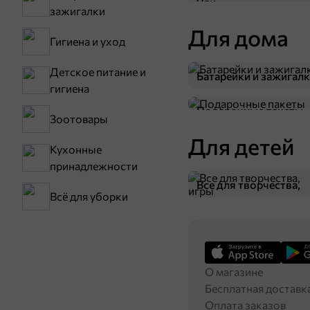
Чай
зажигалки
Для дома
Гигиена и уход
Детское питание и
Батарейки и зажигал
гигиена
Подарочные пакеты
Зоотовары
Для детей
Кухонные
36,99 ₽
85 г
принадлежности
Пюре, 85 г
П
Все для творчества,
Всё для уборки
В корзину
игры
О магазине
Бесплатная доставк
Оплата заказов