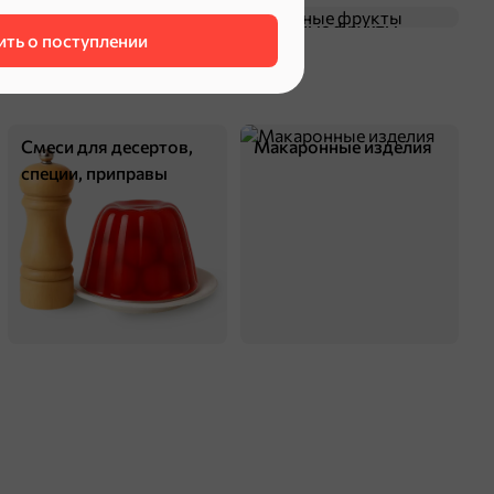
Чипсы и попкорн
Сушеные фрукты
ть о поступлении
Маленькое счастье
ООО Белфуд Продакшн
Республика Беларусь
12 мес.
90 г
код не указан
Смеси для десертов,
Макаронные изделия
дой-пак
с 8 мес.
специи, приправы
иена
оделиться