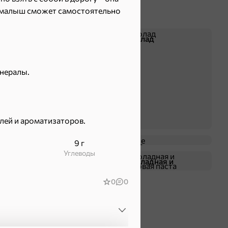
я, малыш сможет самостоятельно
Батончики
Шоколад
нералы.
елей и ароматизаторов.
9 г
Крекер
Драже
Углеводы
Жевательная резинка
Шоколадная и
арахисовая паста
0
0