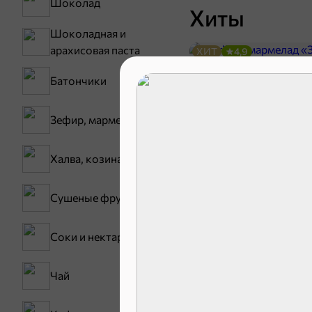
Шоколад
Хиты
Шоколадная и
арахисовая паста
ХИТ
4,9
Батончики
Зефир, мармелад
Халва, козинаки
Сушеные фрукты
30,2 ₽
Соки и нектары
В корзину
Чай